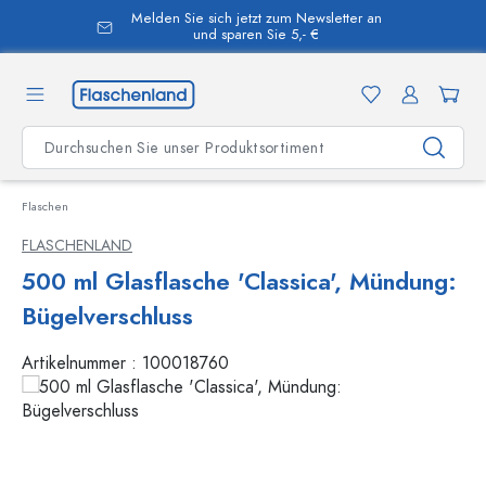
Melden Sie sich jetzt zum Newsletter an
alt springen
und sparen Sie 5,- €
Flaschen
FLASCHENLAND
500 ml Glasflasche 'Classica', Mündung:
Bügelverschluss
Artikelnummer :
100018760