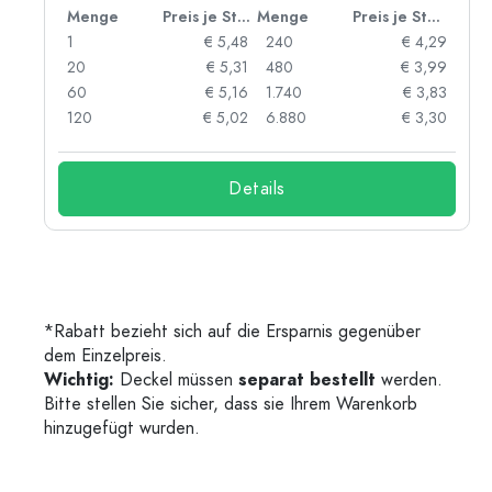
 Stück
Menge
Preis je Stück
Menge
Preis je Stück
06
1
€ 5,48
240
€ 4,29
05
20
€ 5,31
480
€ 3,99
04
60
€ 5,16
1.740
€ 3,83
03
120
€ 5,02
6.880
€ 3,30
Details
*Rabatt bezieht sich auf die Ersparnis gegenüber
dem Einzelpreis.
Wichtig:
Deckel müssen
separat bestellt
werden.
Bitte stellen Sie sicher, dass sie Ihrem Warenkorb
hinzugefügt wurden.