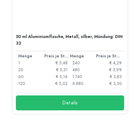
50 ml Aluminiumflasche, Metall, silber, Mündung: DIN
32
 Stück
Menge
Preis je Stück
Menge
Preis je Stück
06
1
€ 5,48
240
€ 4,29
05
20
€ 5,31
480
€ 3,99
04
60
€ 5,16
1.740
€ 3,83
03
120
€ 5,02
6.880
€ 3,30
Details