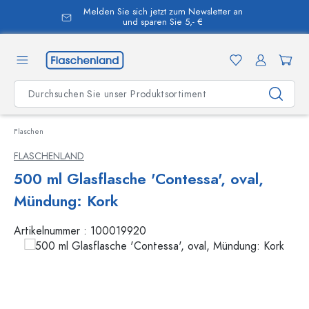
Melden Sie sich jetzt zum Newsletter an
alt springen
und sparen Sie 5,- €
Flaschen
FLASCHENLAND
500 ml Glasflasche 'Contessa', oval,
Mündung: Kork
Artikelnummer :
100019920