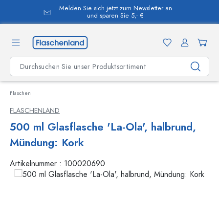
Melden Sie sich jetzt zum Newsletter an
alt springen
und sparen Sie 5,- €
Flaschen
FLASCHENLAND
500 ml Glasflasche 'La-Ola', halbrund,
Mündung: Kork
Artikelnummer :
100020690