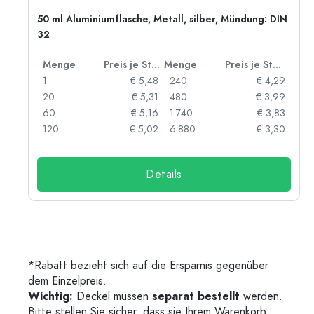
50 ml Aluminiumflasche, Metall, silber, Mündung: DIN
32
 Stück
Menge
Preis je Stück
Menge
Preis je Stück
91
1
€ 5,48
240
€ 4,29
87
20
€ 5,31
480
€ 3,99
84
60
€ 5,16
1.740
€ 3,83
73
120
€ 5,02
6.880
€ 3,30
Details
*Rabatt bezieht sich auf die Ersparnis gegenüber
dem Einzelpreis.
Wichtig:
Deckel müssen
separat bestellt
werden.
Bitte stellen Sie sicher, dass sie Ihrem Warenkorb