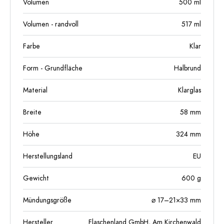
Volumen
500
ml
Volumen - randvoll
517
ml
Farbe
Klar
Form - Grundfläche
Halbrund
Material
Klarglas
Breite
58
mm
Höhe
324
mm
Herstellungsland
EU
Gewicht
600
g
Mündungsgröße
⌀ 17–21×33 mm
Hersteller
Flaschenland GmbH, Am Kirchenwald