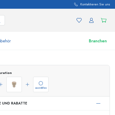
Kontaktieren Sie uns
ubehör
Branchen
nd Produktvariationen
Zu den Gläsern
uration
Jetzt einkaufen
auswählen
E UND RABATTE