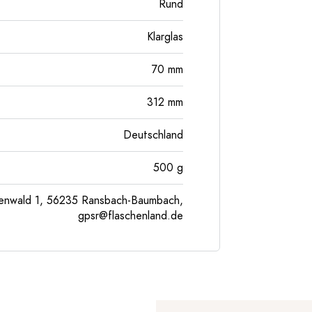
Rund
Klarglas
70
mm
312
mm
Deutschland
500
g
enwald 1, 56235 Ransbach-Baumbach,
gpsr@flaschenland.de