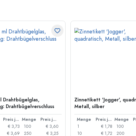
l Drahtbügelglas,
Zinnetikett 'Jogger', quadr
: Drahtbügelverschluss
Metall, silber
Preis je Stück
Menge
Preis je Stück
Menge
Preis je Stück
Menge
€ 3,73
100
€ 3,60
1
€ 1,78
100
€ 3,69
250
€ 3,25
10
€ 1,72
200