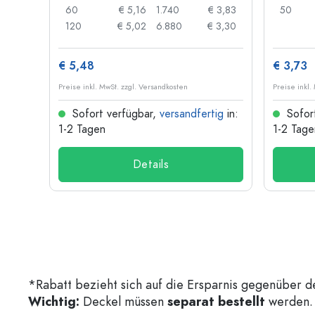
 0,04
60
€ 5,16
1.740
€ 3,83
50
 0,03
120
€ 5,02
6.880
€ 3,30
€ 5,48
€ 3,73
Preise inkl. MwSt. zzgl. Versandkosten
Preise inkl.
ig
in:
Sofort verfügbar,
versandfertig
in:
Sofor
1-2 Tagen
1-2 Tage
Details
*Rabatt bezieht sich auf die Ersparnis gegenüber d
Wichtig:
Deckel müssen
separat bestellt
werden. 