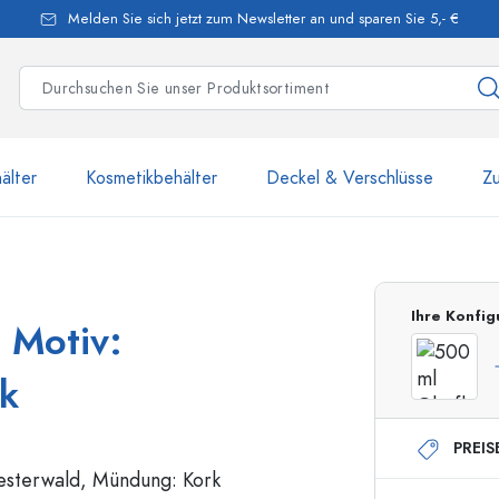
Melden Sie sich jetzt zum Newsletter an und sparen Sie 5,- €
älter
Kosmetikbehälter
Deckel & Verschlüsse
Z
mehr als 2 500 Produkte u
Ihre Konfig
 Motiv:
Estal-Flaschen
k
PREIS
250 ml Flaschen
750 ml Flaschen
500 ml Flaschen
1000 ml Flaschen