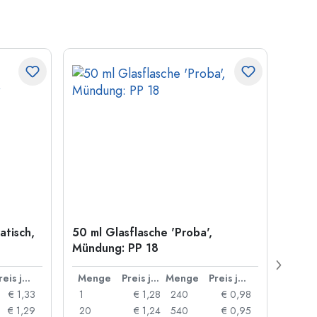
atisch,
50 ml Glasflasche 'Proba',
Kronk
Mündung: PP 18
29 m
Preis je Stück
Menge
Preis je Stück
Menge
Preis je Stück
Men
€ 1,33
1
€ 1,28
240
€ 0,98
1
€ 1,29
20
€ 1,24
540
€ 0,95
20