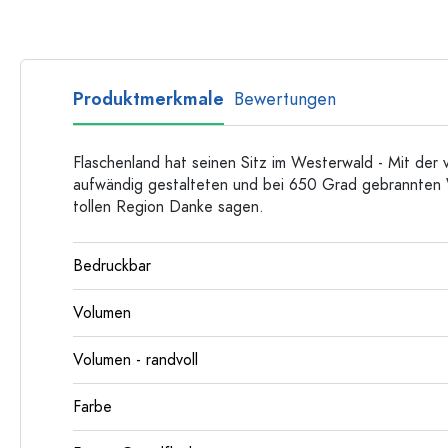
Langhalsflaschen
Mehrkantflaschen
Produktmerkmale
Bewertungen
Flaschen nach Material
Glasflaschen
Kunststoffflaschen
Flaschenland hat seinen Sitz im Westerwald - Mit der 
aufwändig gestalteten und bei 650 Grad gebrannten 
tollen Region Danke sagen.
Bedruckbar
Volumen
Volumen - randvoll
Farbe