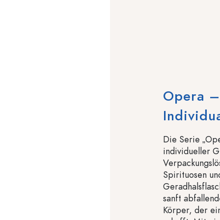
Opera –
Individua
Die Serie „Ope
individueller G
Verpackungslös
Spirituosen un
Geradhalsflasc
sanft abfallen
Körper, der e