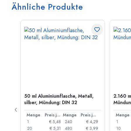
Ähnliche Produkte
old
50 ml Aluminiumflasche, Metall,
2.160 m
silber, Mündung: DIN 32
Mündung
Preis je Stück
Menge
Preis je Stück
Menge
Preis je Stück
Menge
 0,06
1
€ 5,48
240
€ 4,29
1
 0,05
20
€ 5,31
480
€ 3,99
10