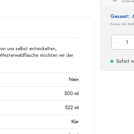
nichts a
Taschenflaschen
Weithalsflaschen
Gesamt:
Preise inkl. MwS
Steinzeugflaschen
Aluminiumflaschen
von uns selbst entwickelten,
Westerwaldflasche möchten wir der
Sofort v
Nein
500
ml
522
ml
Klar