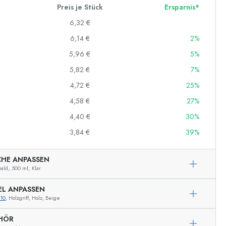
Preis je Stück
Ersparnis*
6,32 €
6,14 €
2%
5,96 €
5%
5,82 €
7%
4,72 €
25%
4,58 €
27%
4,40 €
30%
3,84 €
39%
CHE ANPASSEN
ald,
500 ml,
Klar
EL ANPASSEN
10
, Holzgriff, Holz, Beige
HÖR