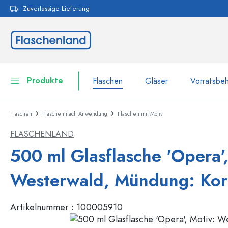
Zuverlässige Lieferung
pringen
Zur Hauptnavigation springen
Produkte
Flaschen
Gläser
Vorratsbeh
Flaschen
Flaschen nach Anwendung
Flaschen mit Motiv
Flaschen
Zur Kategorie Flaschen
FLASCHENLAND
Gläser
Flaschen nach Marke
500 ml Glasflasche 'Opera',
WECK-Flaschen
Vorratsbehälter
Westerwald, Mündung: Kor
Geschirr
Flaschen nach Volumen
Artikelnummer :
100005910
Miniaturflaschen
Kosmetikbehälter
100 ml Flaschen