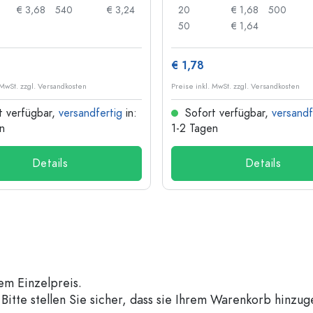
€ 3,68
540
€ 3,24
20
€ 1,68
500
50
€ 1,64
€ 1,78
 MwSt. zzgl. Versandkosten
Preise inkl. MwSt. zzgl. Versandkosten
t verfügbar,
versandfertig
in:
Sofort verfügbar,
versandf
n
1-2 Tagen
Details
Details
em Einzelpreis.
Bitte stellen Sie sicher, dass sie Ihrem Warenkorb hinzu