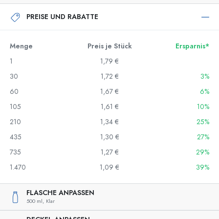
PREISE UND RABATTE
Menge
Preis je Stück
Ersparnis*
1
1,79 €
30
1,72 €
3%
60
1,67 €
6%
105
1,61 €
10%
210
1,34 €
25%
435
1,30 €
27%
735
1,27 €
29%
1.470
1,09 €
39%
FLASCHE ANPASSEN
500 ml,
Klar