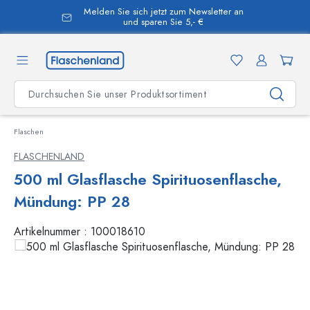
Melden Sie sich jetzt zum Newsletter an
alt springen
und sparen Sie 5,- €
Flaschen
FLASCHENLAND
500 ml Glasflasche Spirituosenflasche,
Mündung: PP 28
Artikelnummer :
100018610