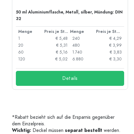
50 ml Aluminiumflasche, Metall, silber, Mündung: DIN
32
 Stück
Menge
Preis je Stück
Menge
Preis je Stück
91
1
€ 5,48
240
€ 4,29
87
20
€ 5,31
480
€ 3,99
84
60
€ 5,16
1.740
€ 3,83
73
120
€ 5,02
6.880
€ 3,30
Details
*Rabatt bezieht sich auf die Ersparnis gegenüber
dem Einzelpreis.
Wichtig:
Deckel müssen
separat bestellt
werden.