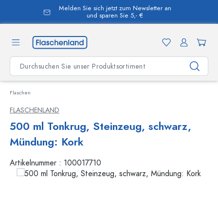
Melden Sie sich jetzt zum Newsletter an
alt springen
und sparen Sie 5,- €
Flaschen
FLASCHENLAND
500 ml Tonkrug, Steinzeug, schwarz,
Mündung: Kork
Artikelnummer :
100017710