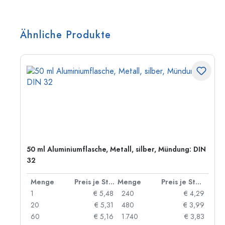
Ähnliche Produkte
50 ml Aluminiumflasche, Metall, silber, Mündung: DIN
32
 Stück
Menge
Preis je Stück
Menge
Preis je Stück
91
1
€ 5,48
240
€ 4,29
87
20
€ 5,31
480
€ 3,99
84
60
€ 5,16
1.740
€ 3,83