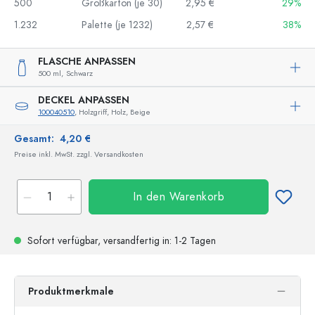
500
Großkarton (je 30)
2,95 €
29%
1.232
Palette (je 1232)
2,57 €
38%
FLASCHE ANPASSEN
500 ml,
Schwarz
DECKEL ANPASSEN
100040510
, Holzgriff, Holz, Beige
Gesamt:
4,20 €
Preise inkl. MwSt. zzgl. Versandkosten
In den Warenkorb
Sofort verfügbar,
versandfertig
in: 1-2 Tagen
Produktmerkmale