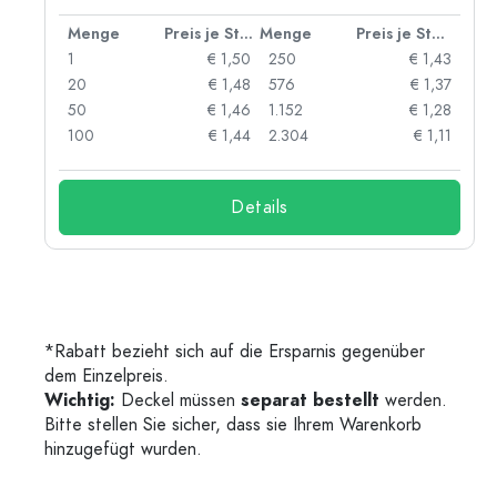
 Stück
Menge
Preis je Stück
Menge
Preis je Stück
55
1
€ 1,50
250
€ 1,43
47
20
€ 1,48
576
€ 1,37
33
50
€ 1,46
1.152
€ 1,28
25
100
€ 1,44
2.304
€ 1,11
Details
*Rabatt bezieht sich auf die Ersparnis gegenüber
dem Einzelpreis.
Wichtig:
Deckel müssen
separat bestellt
werden.
Bitte stellen Sie sicher, dass sie Ihrem Warenkorb
hinzugefügt wurden.