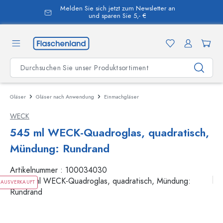
Melden Sie sich jetzt zum Newsletter an
alt springen
und sparen Sie 5,- €
Gläser
Gläser nach Anwendung
Einmachgläser
WECK
545 ml WECK-Quadroglas, quadratisch,
Mündung: Rundrand
Artikelnummer :
100034030
AUSVERKAUFT