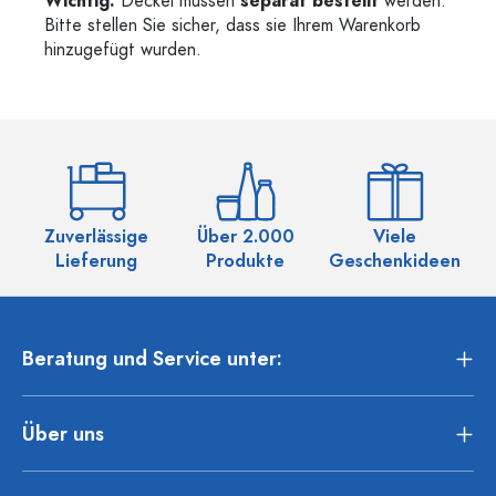
Wichtig:
Deckel müssen
separat bestellt
werden.
Bitte stellen Sie sicher, dass sie Ihrem Warenkorb
hinzugefügt wurden.
Zuverlässige
Über 2.000
Viele
Ü
Lieferung
Produkte
Geschenkideen
Beratung und Service unter:
Über uns