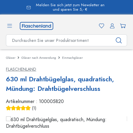
Melden Sie sich jetzt zum Newsletter an
alt springen
und sparen Sie 5,- €
Gläser
Gläser nach Anwendung
Einmachgläser
FLASCHENLAND
630 ml Drahtbügelglas, quadratisch,
Mündung: Drahtbügelverschluss
Artikelnummer :
100005820
(1)
Durchschnittliche Bewertung von 5 von 5 Sternen