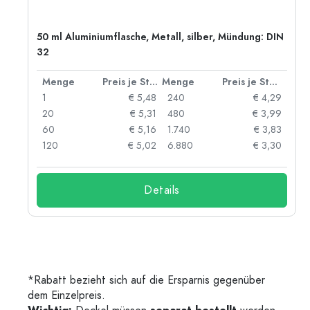
50 ml Aluminiumflasche, Metall, silber, Mündung: DIN
32
 Stück
Menge
Preis je Stück
Menge
Preis je Stück
91
1
€ 5,48
240
€ 4,29
87
20
€ 5,31
480
€ 3,99
84
60
€ 5,16
1.740
€ 3,83
73
120
€ 5,02
6.880
€ 3,30
Details
*Rabatt bezieht sich auf die Ersparnis gegenüber
dem Einzelpreis.