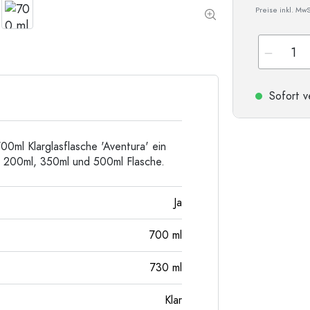
Preise inkl. MwS
Taschenflaschen
Weithalsflaschen
Steinzeugflaschen
Sofort v
Aluminiumflaschen
0ml Klarglasflasche 'Aventura' ein
ml, 200ml, 350ml und 500ml Flasche.
Ja
700
ml
730
ml
Klar