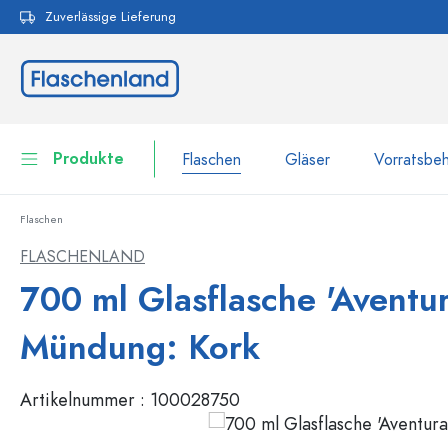
Zuverlässige Lieferung
pringen
Zur Hauptnavigation springen
Produkte
Flaschen
Gläser
Vorratsbeh
Flaschen
Flaschen
Zur Kategorie Flaschen
FLASCHENLAND
Gläser
700 ml Glasflasche 'Aventur
Flaschen nach Marke
WECK-Flaschen
Vorratsbehälter
Mündung: Kork
Geschirr
Flaschen nach Volumen
Artikelnummer :
100028750
Miniaturflaschen
Kosmetikbehälter
100 ml Flaschen