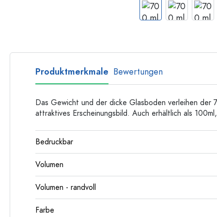
Langhalsflaschen
Mehrkantflaschen
Flaschen nach Material
Glasflaschen
Produktmerkmale
Bewertungen
Kunststoffflaschen
Das Gewicht und der dicke Glasboden verleihen der 70
attraktives Erscheinungsbild. Auch erhältlich als 100
Bedruckbar
Volumen
Volumen - randvoll
Farbe