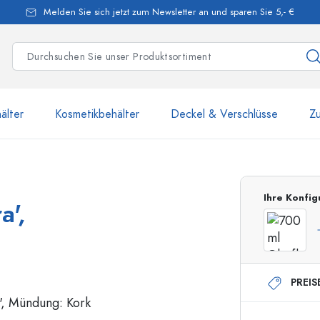
Melden Sie sich jetzt zum Newsletter an und sparen Sie 5,- €
älter
Kosmetikbehälter
Deckel & Verschlüsse
Z
mehr als 2 500 Produkte u
Ihre Konfig
a',
Estal-Flaschen
PREIS
250 ml Flaschen
750 ml Flaschen
500 ml Flaschen
1000 ml Flaschen