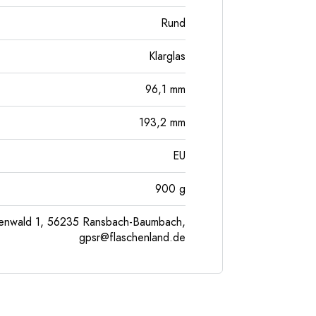
Rund
Klarglas
96,1
mm
193,2
mm
EU
900
g
enwald 1, 56235 Ransbach-Baumbach,
gpsr@flaschenland.de