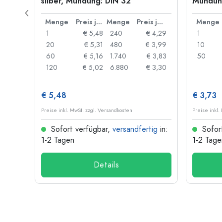
g: PP
silber, Mündung: DIN 32
Mündung
Preis je Stück
Menge
Preis je Stück
Menge
Preis je Stück
Menge
 0,91
1
€ 5,48
240
€ 4,29
1
 0,87
20
€ 5,31
480
€ 3,99
10
 0,84
60
€ 5,16
1.740
€ 3,83
50
 0,73
120
€ 5,02
6.880
€ 3,30
€ 5,48
€ 3,73
Preise inkl. MwSt. zzgl. Versandkosten
Preise inkl.
ig
in:
Sofort verfügbar,
versandfertig
in:
Sofor
1-2 Tagen
1-2 Tage
Details