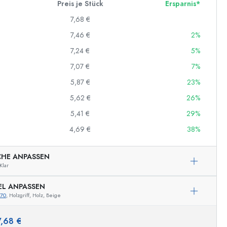
Preis je Stück
Ersparnis*
7,68 €
7,46 €
2%
7,24 €
5%
7,07 €
7%
5,87 €
23%
5,62 €
26%
5,41 €
29%
4,69 €
38%
CHE ANPASSEN
Klar
EL ANPASSEN
070
, Holzgriff, Holz, Beige
Beispielhafte Darstellung
7,68 €