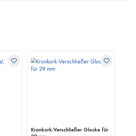
Kronkork-Verschließer Glocke für
500 m