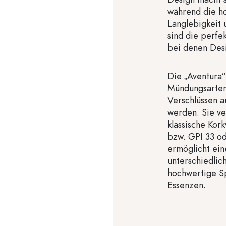
während die ho
Langlebigkeit 
sind die perfe
bei denen Desi
Die „Aventura“
Mündungsarten 
Verschlüssen a
werden. Sie v
klassische Kor
bzw. GPI 33 od
ermöglicht ei
unterschiedlic
hochwertige Sp
Essenzen.