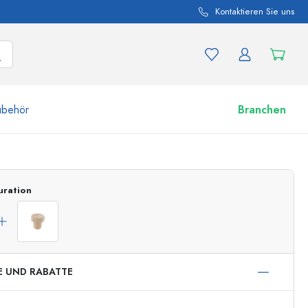
Kontaktieren Sie uns
ubehör
Branchen
nd Produktvariationen
Zu den Gläsern
uration
Jetzt einkaufen
E UND RABATTE