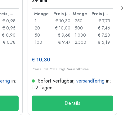
29 mm
Carré
Münd
Preis je Stück
Menge
Preis je Stück
Menge
Preis je Stück
Men
€ 0,98
1
€ 10,30
250
€ 7,73
1
€ 0,95
20
€ 10,00
500
€ 7,46
24
€ 0,90
50
€ 9,68
1.000
€ 7,20
72
€ 0,78
100
€ 9,47
2.500
€ 6,19
120
€ 10,30
€ 1,3
Preise inkl. MwSt. zzgl. Versandkosten
Preise i
ertig
in:
Sofort verfügbar,
versandfertig
in:
Sof
1-2 Tagen
1-2 T
Details