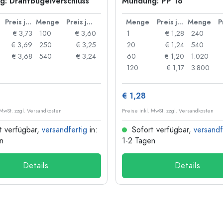
: Drahtbügelverschluss
Mündung: PP 18
Preis je Stück
Menge
Preis je Stück
Menge
Preis je Stück
Menge
€ 3,73
100
€ 3,60
1
€ 1,28
240
€ 3,69
250
€ 3,25
20
€ 1,24
540
€ 3,68
540
€ 3,24
60
€ 1,20
1.020
120
€ 1,17
3.800
€ 1,28
 MwSt. zzgl. Versandkosten
Preise inkl. MwSt. zzgl. Versandkosten
t verfügbar,
versandfertig
in:
Sofort verfügbar,
versandf
n
1-2 Tagen
Details
Details