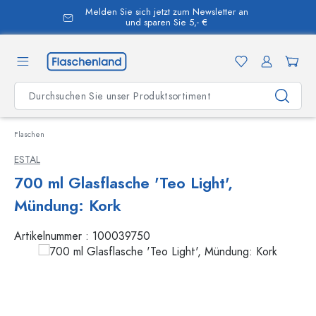
Melden Sie sich jetzt zum Newsletter an
alt springen
und sparen Sie 5,- €
Flaschen
ESTAL
700 ml Glasflasche 'Teo Light',
Mündung: Kork
Artikelnummer :
100039750