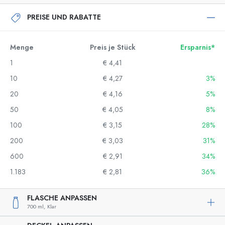
PREISE UND RABATTE
Menge
Preis je Stück
Ersparnis*
1
€ 4,41
10
€ 4,27
3%
20
€ 4,16
5%
50
€ 4,05
8%
100
€ 3,15
28%
200
€ 3,03
31%
600
€ 2,91
34%
1.183
€ 2,81
36%
FLASCHE ANPASSEN
700 ml,
Klar