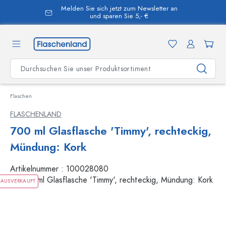
Melden Sie sich jetzt zum Newsletter an
alt springen
und sparen Sie 5,- €
Flaschen
FLASCHENLAND
700 ml Glasflasche 'Timmy', rechteckig,
Mündung: Kork
Artikelnummer :
100028080
AUSVERKAUFT