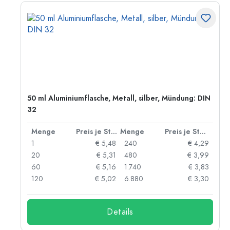
50 ml Aluminiumflasche, Metall, silber, Mündung: DIN
32
 Stück
Menge
Preis je Stück
Menge
Preis je Stück
77
1
€ 5,48
240
€ 4,29
74
20
€ 5,31
480
€ 3,99
71
60
€ 5,16
1.740
€ 3,83
60
120
€ 5,02
6.880
€ 3,30
Details