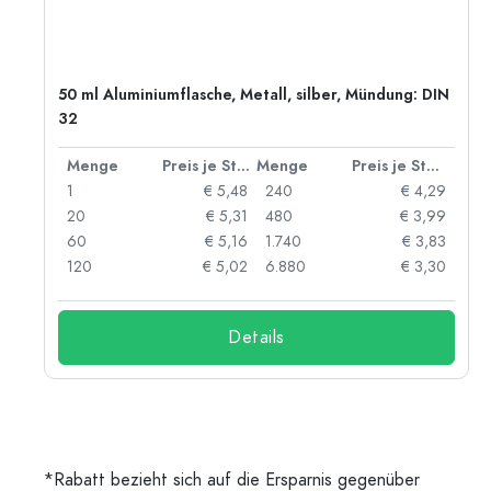
50 ml Aluminiumflasche, Metall, silber, Mündung: DIN
32
 Stück
Menge
Preis je Stück
Menge
Preis je Stück
06
1
€ 5,48
240
€ 4,29
05
20
€ 5,31
480
€ 3,99
04
60
€ 5,16
1.740
€ 3,83
03
120
€ 5,02
6.880
€ 3,30
Details
*Rabatt bezieht sich auf die Ersparnis gegenüber