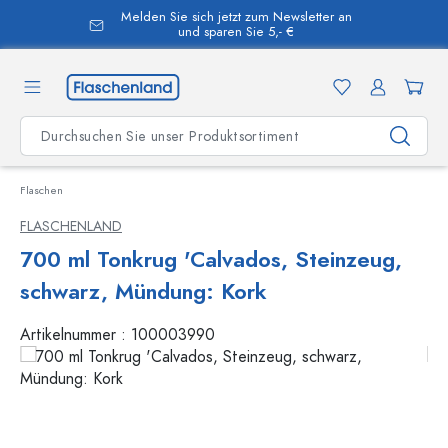
Melden Sie sich jetzt zum Newsletter an
alt springen
und sparen Sie 5,- €
Flaschen
FLASCHENLAND
700 ml Tonkrug 'Calvados, Steinzeug,
schwarz, Mündung: Kork
Artikelnummer :
100003990