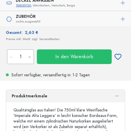
DECKEL ANPASSEN
100035120
, Weinkorken, Naturkork, Beige
ZUBEHÖR
nichts ausgewählt
Gesamt:
2,63 €
Preise inkl. MwSt. zzgl. Versandkosten
In den Warenkorb
Sofort verfügbar,
versandfertig
in: 1-2 Tagen
Produktmerkmale
Qualitätsglas aus Italien! Die 750ml klare Weinflasche
'Imperiale Alta Leggera' in leicht konischer Bordeaux-Form,
welche mit einem zylindrischen Naturkorken ausgeliefert
wird (ein Verkorker ist als Zubehör separat erhältlich),