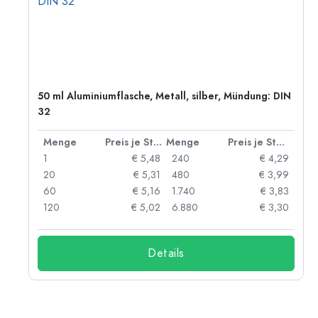
50 ml Aluminiumflasche, Metall, silber, Mündung: DIN
32
 Stück
Menge
Preis je Stück
Menge
Preis je Stück
06
1
€ 5,48
240
€ 4,29
05
20
€ 5,31
480
€ 3,99
04
60
€ 5,16
1.740
€ 3,83
03
120
€ 5,02
6.880
€ 3,30
Details