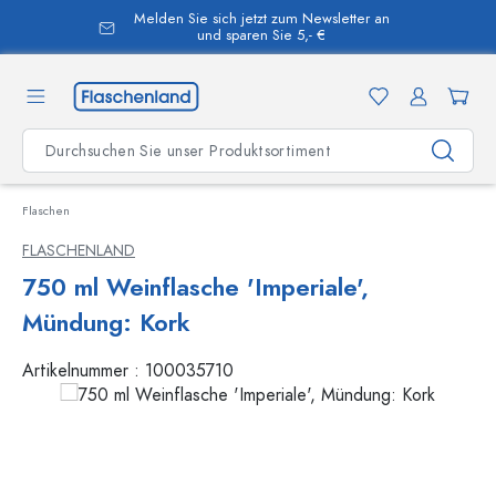
Melden Sie sich jetzt zum Newsletter an
alt springen
und sparen Sie 5,- €
Flaschen
FLASCHENLAND
750 ml Weinflasche 'Imperiale',
Mündung: Kork
Artikelnummer :
100035710