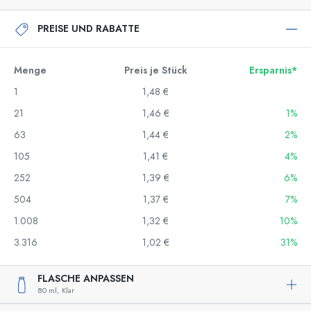
PREISE UND RABATTE
Menge
Preis je Stück
Ersparnis*
1
1,48 €
21
1,46 €
1%
63
1,44 €
2%
105
1,41 €
4%
252
1,39 €
6%
504
1,37 €
7%
1.008
1,32 €
10%
3.316
1,02 €
31%
FLASCHE ANPASSEN
80 ml,
Klar