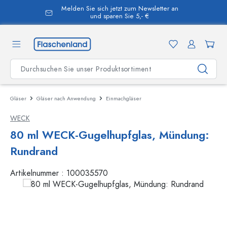
Melden Sie sich jetzt zum Newsletter an
alt springen
und sparen Sie 5,- €
Gläser
Gläser nach Anwendung
Einmachgläser
WECK
80 ml WECK-Gugelhupfglas, Mündung:
Rundrand
Artikelnummer :
100035570