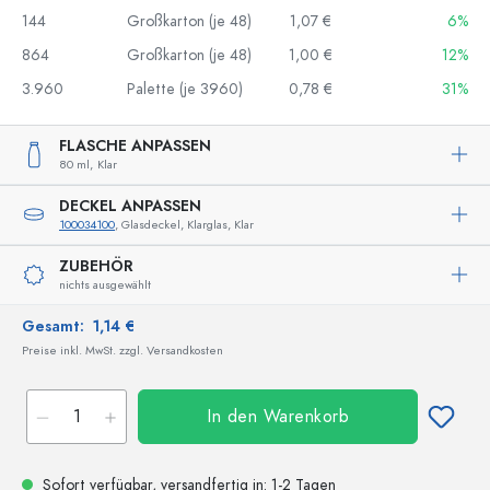
144
Großkarton (je 48)
1,07 €
6%
864
Großkarton (je 48)
1,00 €
12%
3.960
Palette (je 3960)
0,78 €
31%
FLASCHE ANPASSEN
80 ml,
Klar
DECKEL ANPASSEN
100034100
, Glasdeckel, Klarglas, Klar
ZUBEHÖR
nichts ausgewählt
Gesamt:
1,14 €
Preise inkl. MwSt. zzgl. Versandkosten
In den Warenkorb
Sofort verfügbar,
versandfertig
in: 1-2 Tagen