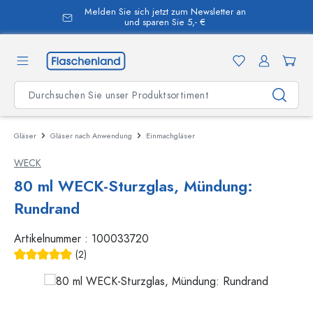
Melden Sie sich jetzt zum Newsletter an
alt springen
und sparen Sie 5,- €
Gläser
Gläser nach Anwendung
Einmachgläser
WECK
80 ml WECK-Sturzglas, Mündung:
Rundrand
Artikelnummer :
100033720
(2)
Durchschnittliche Bewertung von 5 von 5 Sternen