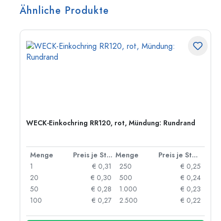
Ähnliche Produkte
WECK-Einkochring RR120, rot, Mündung: Rundrand
 Stück
Menge
Preis je Stück
Menge
Preis je Stück
55
1
€ 0,31
250
€ 0,25
47
20
€ 0,30
500
€ 0,24
33
50
€ 0,28
1.000
€ 0,23
25
100
€ 0,27
2.500
€ 0,22