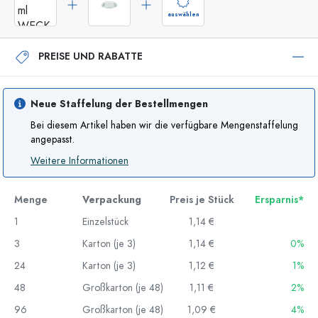
auswählen
PREISE UND RABATTE
Neue Staffelung der Bestellmengen
Bei diesem Artikel haben wir die verfügbare Mengenstaffelung
angepasst.
Weitere Informationen
Menge
Verpackung
Preis je Stück
Ersparnis*
1
Einzelstück
1,14 €
3
Karton (je 3)
1,14 €
0%
24
Karton (je 3)
1,12 €
1%
48
Großkarton (je 48)
1,11 €
2%
96
Großkarton (je 48)
1,09 €
4%