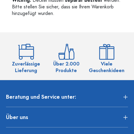
Wichtig:
Deckel müssen
separat bestellt
werden.
Bitte stellen Sie sicher, dass sie Ihrem Warenkorb
hinzugefügt wurden.
Zuverlässige
Über 2.000
Viele
Ü
Lieferung
Produkte
Geschenkideen
Beratung und Service unter:
Über uns