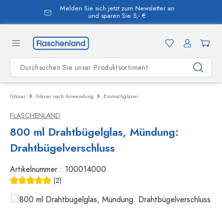
Melden Sie sich jetzt zum Newsletter an
alt springen
und sparen Sie 5,- €
Gläser
Gläser nach Anwendung
Einmachgläser
FLASCHENLAND
800 ml Drahtbügelglas, Mündung:
Drahtbügelverschluss
Artikelnummer :
100014000
(2)
Durchschnittliche Bewertung von 5 von 5 Sternen