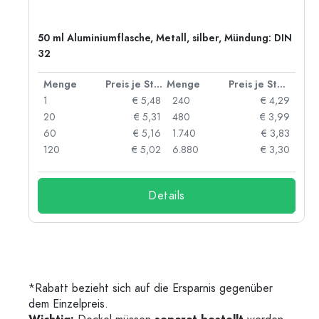
50 ml Aluminiumflasche, Metall, silber, Mündung: DIN
32
 Stück
Menge
Preis je Stück
Menge
Preis je Stück
77
1
€ 5,48
240
€ 4,29
74
20
€ 5,31
480
€ 3,99
71
60
€ 5,16
1.740
€ 3,83
60
120
€ 5,02
6.880
€ 3,30
Details
*Rabatt bezieht sich auf die Ersparnis gegenüber
dem Einzelpreis.