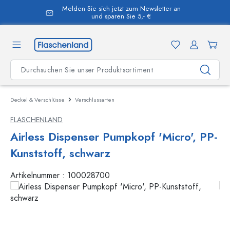
Melden Sie sich jetzt zum Newsletter an
alt springen
und sparen Sie 5,- €
Deckel & Verschlüsse
Verschlussarten
FLASCHENLAND
Airless Dispenser Pumpkopf 'Micro', PP-
Kunststoff, schwarz
Artikelnummer :
100028700