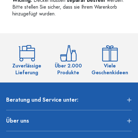
Wichtig:
Deckel müssen
separat bestellt
werden.
Bitte stellen Sie sicher, dass sie Ihrem Warenkorb
hinzugefügt wurden.
Zuverlässige
Über 2.000
Viele
Ü
Lieferung
Produkte
Geschenkideen
Beratung und Service unter:
Über uns