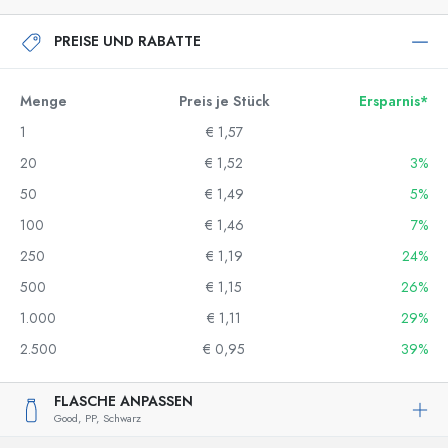
PREISE UND RABATTE
Menge
Preis je Stück
Ersparnis*
1
€ 1,57
20
€ 1,52
3%
50
€ 1,49
5%
100
€ 1,46
7%
250
€ 1,19
24%
500
€ 1,15
26%
1.000
€ 1,11
29%
2.500
€ 0,95
39%
FLASCHE ANPASSEN
Good,
PP,
Schwarz