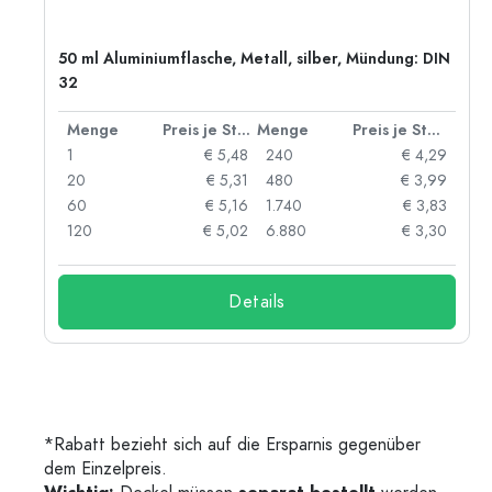
50 ml Aluminiumflasche, Metall, silber, Mündung: DIN
32
 Stück
Menge
Preis je Stück
Menge
Preis je Stück
91
1
€ 5,48
240
€ 4,29
87
20
€ 5,31
480
€ 3,99
84
60
€ 5,16
1.740
€ 3,83
73
120
€ 5,02
6.880
€ 3,30
Details
*Rabatt bezieht sich auf die Ersparnis gegenüber
dem Einzelpreis.