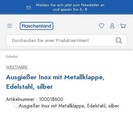
Melden Sie sich jetzt zum Newsletter an
alt springen
und sparen Sie 5,- €
Zubehör
WESTMARK
Ausgießer Inox mit Metallklappe,
Edelstahl, silber
Artikelnummer :
100018600