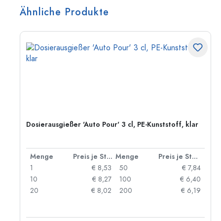
Ähnliche Produkte
Dosierausgießer 'Auto Pour' 3 cl, PE-Kunststoff, klar
 Stück
Menge
Preis je Stück
Menge
Preis je Stück
89
1
€ 8,53
50
€ 7,84
36
10
€ 8,27
100
€ 6,40
28
20
€ 8,02
200
€ 6,19