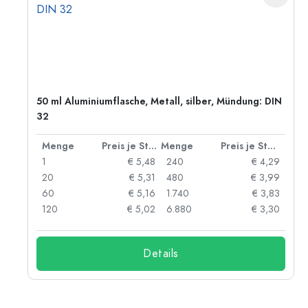
50 ml Aluminiumflasche, Metall, silber, Mündung: DIN
32
 Stück
Menge
Preis je Stück
Menge
Preis je Stück
06
1
€ 5,48
240
€ 4,29
05
20
€ 5,31
480
€ 3,99
04
60
€ 5,16
1.740
€ 3,83
03
120
€ 5,02
6.880
€ 3,30
Details