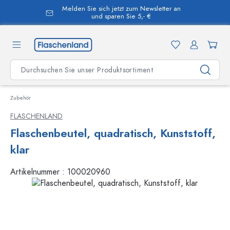
Melden Sie sich jetzt zum Newsletter an
alt springen
und sparen Sie 5,- €
Zubehör
FLASCHENLAND
Flaschenbeutel, quadratisch, Kunststoff,
klar
Artikelnummer :
100020960