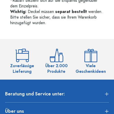
*Rabatt bezieht sich auf die Ersparnis gegenüber
dem Einzelpreis.
Wichtig:
Deckel müssen
separat bestellt
werden.
Bitte stellen Sie sicher, dass sie Ihrem Warenkorb
hinzugefügt wurden.
Zuverlässige
Über 2.000
Viele
Ü
Lieferung
Produkte
Geschenkideen
Beratung und Service unter:
Über uns