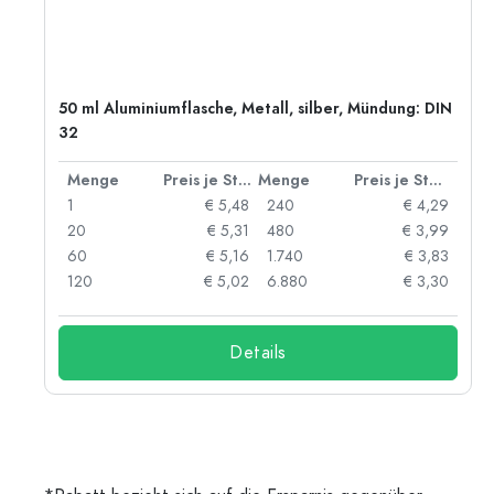
50 ml Aluminiumflasche, Metall, silber, Mündung: DIN
32
 Stück
Menge
Preis je Stück
Menge
Preis je Stück
91
1
€ 5,48
240
€ 4,29
87
20
€ 5,31
480
€ 3,99
84
60
€ 5,16
1.740
€ 3,83
73
120
€ 5,02
6.880
€ 3,30
Details