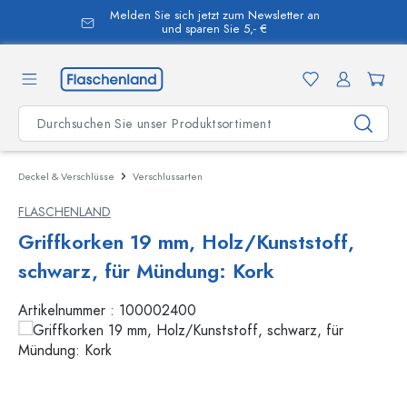
Melden Sie sich jetzt zum Newsletter an
alt springen
und sparen Sie 5,- €
Deckel & Verschlüsse
Verschlussarten
FLASCHENLAND
Griffkorken 19 mm, Holz/Kunststoff,
schwarz, für Mündung: Kork
Artikelnummer :
100002400