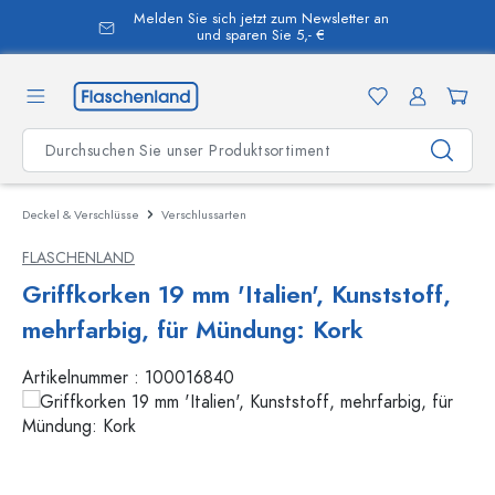
Melden Sie sich jetzt zum Newsletter an
alt springen
und sparen Sie 5,- €
Deckel & Verschlüsse
Verschlussarten
FLASCHENLAND
Griffkorken 19 mm 'Italien', Kunststoff,
mehrfarbig, für Mündung: Kork
Artikelnummer :
100016840