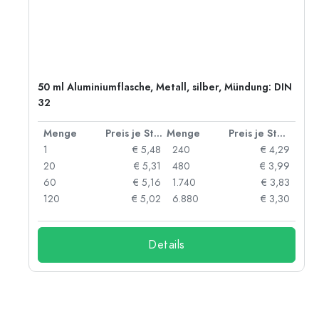
50 ml Aluminiumflasche, Metall, silber, Mündung: DIN
32
 Stück
Menge
Preis je Stück
Menge
Preis je Stück
06
1
€ 5,48
240
€ 4,29
05
20
€ 5,31
480
€ 3,99
04
60
€ 5,16
1.740
€ 3,83
03
120
€ 5,02
6.880
€ 3,30
Details