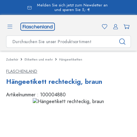
Melden Sie sich jetzt zum Newsletter an
alt springen
und sparen Sie 5,- €
Zubehör
Etiketten und mehr
Hängeetiketten
FLASCHENLAND
Hängeetikett rechteckig, braun
Artikelnummer :
100004880