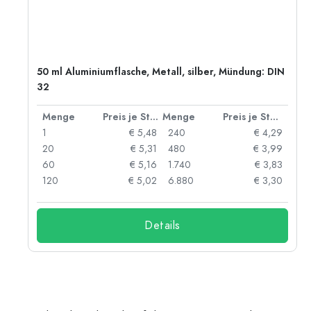
50 ml Aluminiumflasche, Metall, silber, Mündung: DIN
32
 Stück
Menge
Preis je Stück
Menge
Preis je Stück
91
1
€ 5,48
240
€ 4,29
87
20
€ 5,31
480
€ 3,99
84
60
€ 5,16
1.740
€ 3,83
73
120
€ 5,02
6.880
€ 3,30
Details