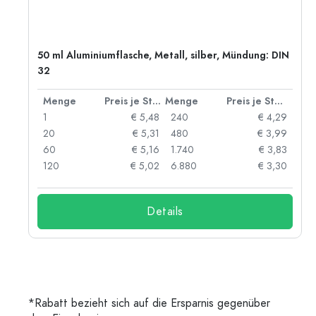
50 ml Aluminiumflasche, Metall, silber, Mündung: DIN
32
 Stück
Menge
Preis je Stück
Menge
Preis je Stück
91
1
€ 5,48
240
€ 4,29
87
20
€ 5,31
480
€ 3,99
84
60
€ 5,16
1.740
€ 3,83
73
120
€ 5,02
6.880
€ 3,30
Details
*Rabatt bezieht sich auf die Ersparnis gegenüber