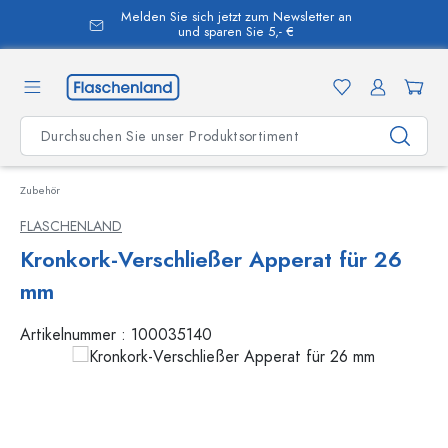
Melden Sie sich jetzt zum Newsletter an
alt springen
und sparen Sie 5,- €
Zubehör
FLASCHENLAND
Kronkork-Verschließer Apperat für 26
mm
Artikelnummer :
100035140