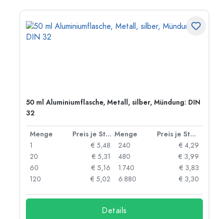
50 ml Aluminiumflasche, Metall, silber, Mündung: DIN
32
 Stück
Menge
Preis je Stück
Menge
Preis je Stück
06
1
€ 5,48
240
€ 4,29
05
20
€ 5,31
480
€ 3,99
04
60
€ 5,16
1.740
€ 3,83
03
120
€ 5,02
6.880
€ 3,30
Details