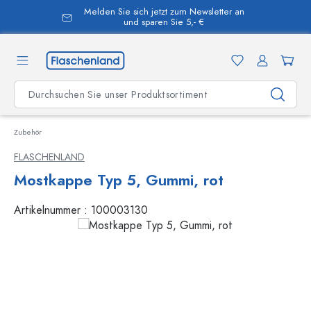
Melden Sie sich jetzt zum Newsletter an
alt springen
und sparen Sie 5,- €
Zubehör
FLASCHENLAND
Mostkappe Typ 5, Gummi, rot
Artikelnummer :
100003130