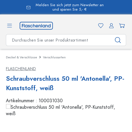
Melden Sie sich jetzt zum Newsletter an
alt springen
und sparen Sie 5,- €
Deckel & Verschlüsse
Verschlussarten
FLASCHENLAND
Schraubverschluss 50 ml 'Antonella', PP-
Kunststoff, weiß
Artikelnummer :
100031030