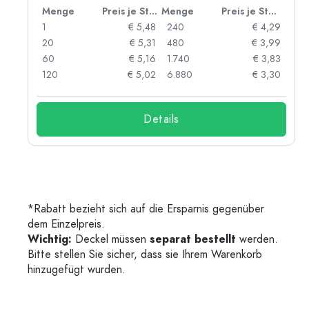
 Stück
Menge
Preis je Stück
Menge
Preis je Stück
91
1
€ 5,48
240
€ 4,29
87
20
€ 5,31
480
€ 3,99
84
60
€ 5,16
1.740
€ 3,83
73
120
€ 5,02
6.880
€ 3,30
Details
*Rabatt bezieht sich auf die Ersparnis gegenüber
dem Einzelpreis.
Wichtig:
Deckel müssen
separat bestellt
werden.
Bitte stellen Sie sicher, dass sie Ihrem Warenkorb
hinzugefügt wurden.