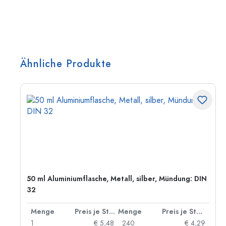
Ähnliche Produkte
50 ml Aluminiumflasche, Metall, silber, Mündung: DIN
32
 Stück
Menge
Preis je Stück
Menge
Preis je Stück
06
1
€ 5,48
240
€ 4,29