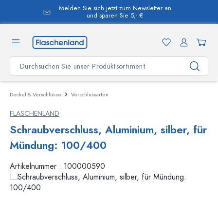
Melden Sie sich jetzt zum Newsletter an
alt springen
und sparen Sie 5,- €
Deckel & Verschlüsse
Verschlussarten
FLASCHENLAND
Schraubverschluss, Aluminium, silber, für
Mündung: 100/400
Artikelnummer :
100000590