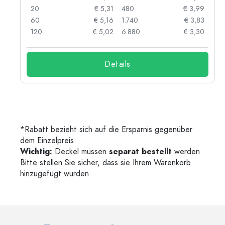
05
20
€ 5,31
480
€ 3,99
04
60
€ 5,16
1.740
€ 3,83
03
120
€ 5,02
6.880
€ 3,30
Details
*Rabatt bezieht sich auf die Ersparnis gegenüber
dem Einzelpreis.
Wichtig:
Deckel müssen
separat bestellt
werden.
Bitte stellen Sie sicher, dass sie Ihrem Warenkorb
hinzugefügt wurden.