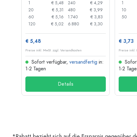
 0,06
1
€ 5,48
240
€ 4,29
1
 0,05
20
€ 5,31
480
€ 3,99
10
 0,04
60
€ 5,16
1.740
€ 3,83
50
 0,03
120
€ 5,02
6.880
€ 3,30
€ 5,48
€ 3,73
Preise inkl. MwSt. zzgl. Versandkosten
Preise inkl.
ig
in:
Sofort verfügbar,
versandfertig
in:
Sofor
1-2 Tagen
1-2 Tage
Details
*Rabatt bezieht sich auf die Ersparnis gegenüber d