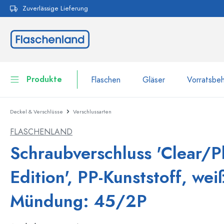
Zuverlässige Lieferung
pringen
Zur Hauptnavigation springen
Produkte
Flaschen
Gläser
Vorratsbeh
Deckel & Verschlüsse
Verschlussarten
Flaschen
Zur Kategorie Flaschen
FLASCHENLAND
Gläser
Flaschen nach Marke
Schraubverschluss 'Clear/Pl
WECK-Flaschen
Vorratsbehälter
Edition', PP-Kunststoff, weiß
Geschirr
Flaschen nach Volumen
Mündung: 45/2P
Miniaturflaschen
Kosmetikbehälter
100 ml Flaschen