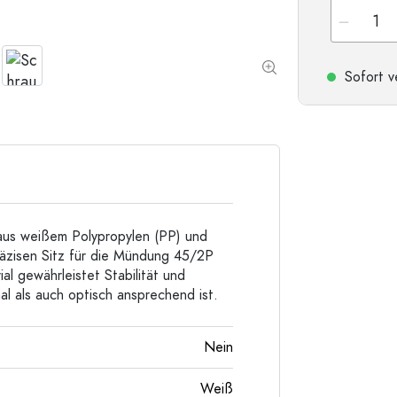
Taschenflaschen
Weithalsflaschen
Sofort v
Steinzeugflaschen
Aluminiumflaschen
 aus weißem Polypropylen (PP) und
räzisen Sitz für die Mündung 45/2P
al gewährleistet Stabilität und
al als auch optisch ansprechend ist.
Nein
Weiß