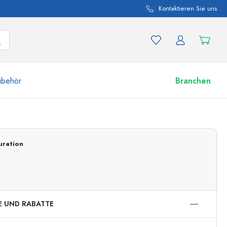
Kontaktieren Sie uns
ubehör
Branchen
nd Produktvariationen
Zu den Gläsern
uration
Jetzt einkaufen
E UND RABATTE