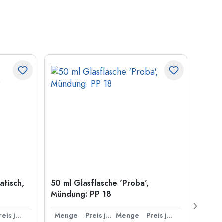
atisch,
50 ml Glasflasche 'Proba',
Kronk
Mündung: PP 18
29 m
Preis je Stück
Menge
Preis je Stück
Menge
Preis je Stück
Men