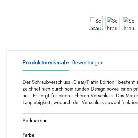
Langhalsflaschen
Mehrkantflaschen
Flaschen nach Material
Glasflaschen
Kunststoffflaschen
Produktmerkmale
Bewertungen
Der Schraubverschluss „Clear/Platin Edition“ besteht
zeichnet sich durch sein rundes Design sowie einen p
aus. Er sorgt für einen sicheren Verschluss. Das Materi
Langlebigkeit, wodurch der Verschluss sowohl funktion
Bedruckbar
Farbe