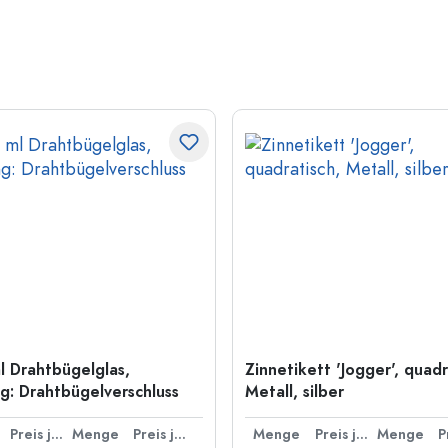
l Drahtbügelglas,
Zinnetikett 'Jogger', quadr
: Drahtbügelverschluss
Metall, silber
Preis je Stück
Menge
Preis je Stück
Menge
Preis je Stück
Menge