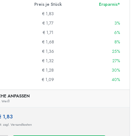
Preis je Stück
Ersparnis*
€ 1,83
€ 1,77
3%
€ 1,71
6%
€ 1,68
8%
€ 1,36
25%
€ 1,32
27%
€ 1,28
30%
€ 1,09
40%
CHE ANPASSEN
,
Weiß
€ 1,83
t. zzgl. Versandkosten