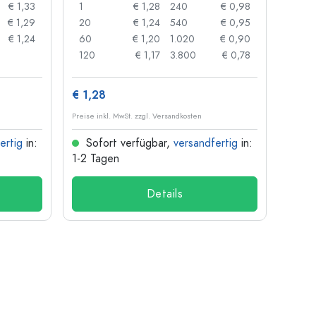
€ 1,33
1
€ 1,28
240
€ 0,98
1
€ 1,29
20
€ 1,24
540
€ 0,95
20
€ 1,24
60
€ 1,20
1.020
€ 0,90
50
120
€ 1,17
3.800
€ 0,78
100
€ 1,28
€ 10
Preise inkl. MwSt. zzgl. Versandkosten
Preise i
ertig
in:
Sofort verfügbar,
versandfertig
in:
Sof
1-2 Tagen
1-2 T
Details