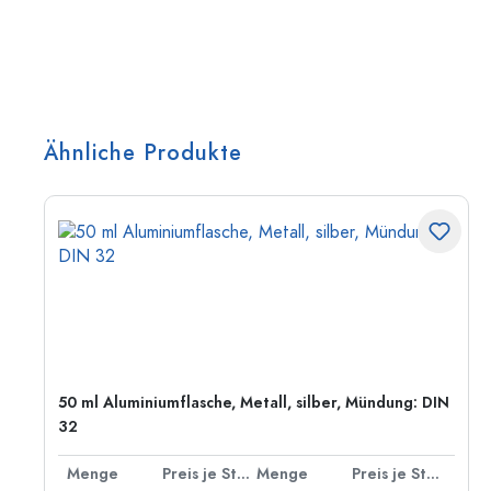
Ähnliche Produkte
50 ml Aluminiumflasche, Metall, silber, Mündung: DIN
32
 Stück
Menge
Preis je Stück
Menge
Preis je Stück