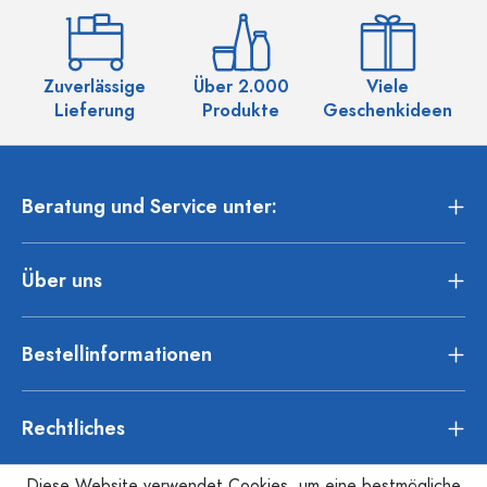
Zuverlässige
Über 2.000
Viele
Ü
Lieferung
Produkte
Geschenkideen
Beratung und Service unter:
Über uns
Bestellinformationen
Rechtliches
Diese Website verwendet Cookies, um eine bestmögliche