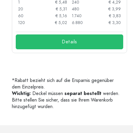
91
1
€ 5,48
240
€ 4,29
87
20
€ 5,31
480
€ 3,99
84
60
€ 5,16
1.740
€ 3,83
73
120
€ 5,02
6.880
€ 3,30
Details
*Rabatt bezieht sich auf die Ersparnis gegenüber
dem Einzelpreis.
Wichtig:
Deckel müssen
separat bestellt
werden.
Bitte stellen Sie sicher, dass sie Ihrem Warenkorb
hinzugefügt wurden.