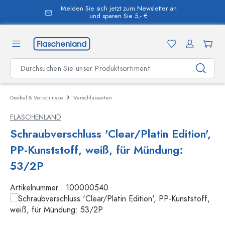
Melden Sie sich jetzt zum Newsletter an
alt springen
und sparen Sie 5,- €
Deckel & Verschlüsse
Verschlussarten
FLASCHENLAND
Schraubverschluss 'Clear/Platin Edition',
PP-Kunststoff, weiß, für Mündung:
53/2P
Artikelnummer :
100000540