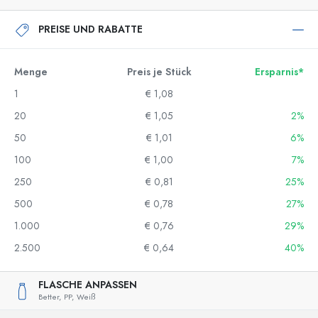
PREISE UND RABATTE
Menge
Preis je Stück
Ersparnis*
1
€ 1,08
20
€ 1,05
2%
50
€ 1,01
6%
100
€ 1,00
7%
250
€ 0,81
25%
500
€ 0,78
27%
1.000
€ 0,76
29%
2.500
€ 0,64
40%
FLASCHE ANPASSEN
Better,
PP,
Weiß