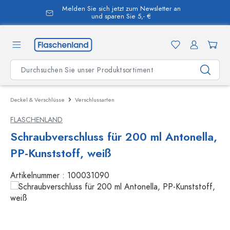
Melden Sie sich jetzt zum Newsletter an
alt springen
und sparen Sie 5,- €
Deckel & Verschlüsse
Verschlussarten
FLASCHENLAND
Schraubverschluss für 200 ml Antonella,
PP-Kunststoff, weiß
Artikelnummer :
100031090