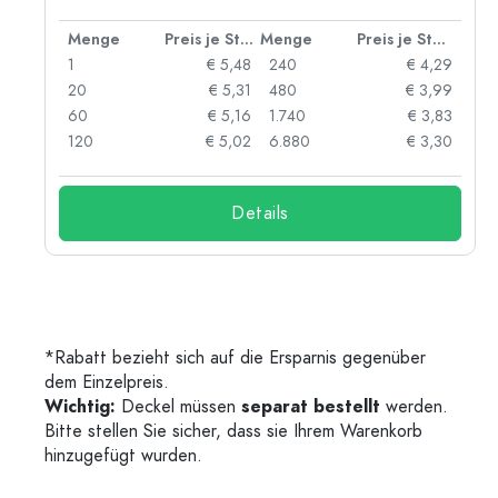
 Stück
Menge
Preis je Stück
Menge
Preis je Stück
91
1
€ 5,48
240
€ 4,29
87
20
€ 5,31
480
€ 3,99
84
60
€ 5,16
1.740
€ 3,83
73
120
€ 5,02
6.880
€ 3,30
Details
*Rabatt bezieht sich auf die Ersparnis gegenüber
dem Einzelpreis.
Wichtig:
Deckel müssen
separat bestellt
werden.
Bitte stellen Sie sicher, dass sie Ihrem Warenkorb
hinzugefügt wurden.