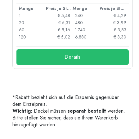
 Stück
Menge
Preis je Stück
Menge
Preis je Stück
91
1
€ 5,48
240
€ 4,29
87
20
€ 5,31
480
€ 3,99
84
60
€ 5,16
1.740
€ 3,83
73
120
€ 5,02
6.880
€ 3,30
Details
*Rabatt bezieht sich auf die Ersparnis gegenüber
dem Einzelpreis.
Wichtig:
Deckel müssen
separat bestellt
werden.
Bitte stellen Sie sicher, dass sie Ihrem Warenkorb
hinzugefügt wurden.