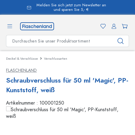
Melden Sie sich jetzt zum Newsletter an
alt springen
und sparen Sie 5,- €
Deckel & Verschlüsse
Verschlussarten
FLASCHENLAND
Schraubverschluss für 50 ml 'Magic', PP-
Kunststoff, weiß
Artikelnummer :
100001250