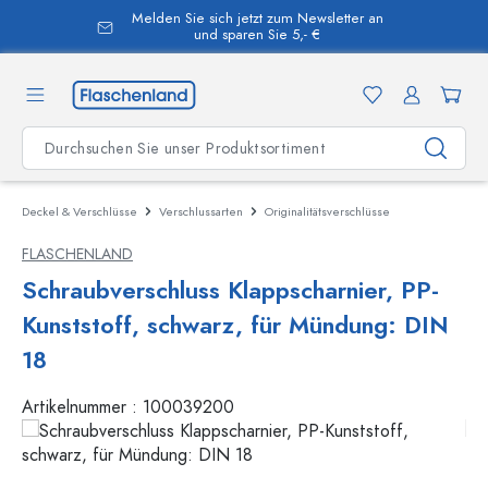
Melden Sie sich jetzt zum Newsletter an
alt springen
und sparen Sie 5,- €
Deckel & Verschlüsse
Verschlussarten
Originalitätsverschlüsse
FLASCHENLAND
Schraubverschluss Klappscharnier, PP-
Kunststoff, schwarz, für Mündung: DIN
18
Artikelnummer :
100039200