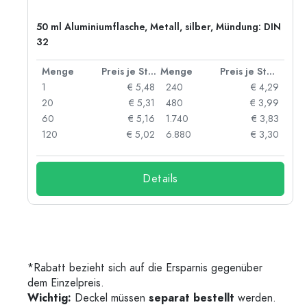
50 ml Aluminiumflasche, Metall, silber, Mündung: DIN
32
 Stück
Menge
Preis je Stück
Menge
Preis je Stück
91
1
€ 5,48
240
€ 4,29
87
20
€ 5,31
480
€ 3,99
84
60
€ 5,16
1.740
€ 3,83
73
120
€ 5,02
6.880
€ 3,30
Details
*Rabatt bezieht sich auf die Ersparnis gegenüber
dem Einzelpreis.
Wichtig:
Deckel müssen
separat bestellt
werden.