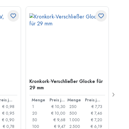
Kronkork-Verschließer Glocke für
500 m
29 mm
Carré
Münd
Preis je Stück
Menge
Preis je Stück
Menge
Preis je Stück
Men
€ 0,98
1
€ 10,30
250
€ 7,73
1
€ 0,95
20
€ 10,00
500
€ 7,46
24
€ 0,90
50
€ 9,68
1.000
€ 7,20
72
€ 0,78
100
€ 9,47
2.500
€ 6,19
120