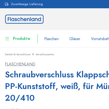
Zuverlässige Lieferung
pringen
Zur Hauptnavigation springen
Produkte
Flaschen
Gläser
Vorratsbeh
Deckel & Verschlüsse
Verschlussarten
Flaschen
Zur Kategorie Flaschen
FLASCHENLAND
Gläser
Flaschen nach Marke
Schraubverschluss Klappsch
WECK-Flaschen
Vorratsbehälter
PP-Kunststoff, weiß, für M
Geschirr
Flaschen nach Volumen
20/410
Miniaturflaschen
Kosmetikbehälter
100 ml Flaschen