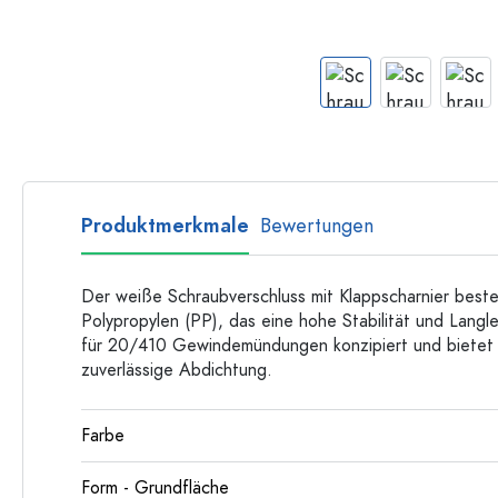
Langhalsflaschen
Mehrkantflaschen
Flaschen nach Material
Glasflaschen
Kunststoffflaschen
Produktmerkmale
Bewertungen
Der weiße Schraubverschluss mit Klappscharnier best
Polypropylen (PP), das eine hohe Stabilität und Langleb
für 20/410 Gewindemündungen konzipiert und bietet 
zuverlässige Abdichtung.
Farbe
Form - Grundfläche