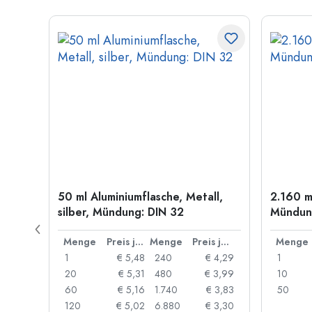
50 ml Aluminiumflasche, Metall,
2.160 m
g: PP
silber, Mündung: DIN 32
Mündung
Preis je Stück
Menge
Preis je Stück
Menge
Preis je Stück
Menge
 0,91
1
€ 5,48
240
€ 4,29
1
 0,87
20
€ 5,31
480
€ 3,99
10
 0,84
60
€ 5,16
1.740
€ 3,83
50
 0,73
120
€ 5,02
6.880
€ 3,30