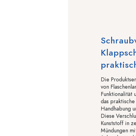
Schraubv
Klappsch
praktisch
Die Produktser
von Flaschenla
Funktionalität
das praktische
Handhabung und
Diese Verschlu
Kunststoff in z
Mündungen mit