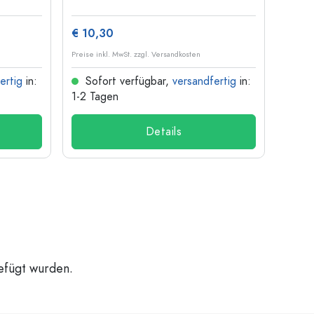
€ 10,30
€ 1,3
Preise inkl. MwSt. zzgl. Versandkosten
Preise i
ertig
in:
Sofort verfügbar,
versandfertig
in:
Sof
1-2 Tagen
1-2 T
Details
gefügt wurden.