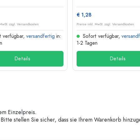
€ 1,28
 MwSt. zzgl. Versandkosten
Preise inkl. MwSt. zzgl. Versandkosten
t verfügbar,
versandfertig
in:
Sofort verfügbar,
versandf
n
1-2 Tagen
Details
Details
em Einzelpreis.
Bitte stellen Sie sicher, dass sie Ihrem Warenkorb hinzu