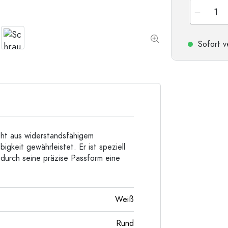
Taschenflaschen
Weithalsflaschen
Sofort v
Steinzeugflaschen
Aluminiumflaschen
eht aus widerstandsfähigem
igkeit gewährleistet. Er ist speziell
durch seine präzise Passform eine
Weiß
Rund