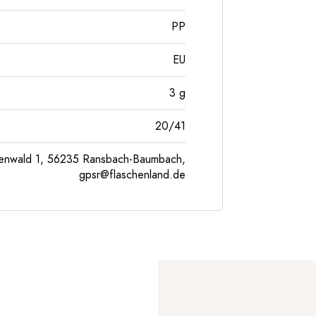
PP
EU
3
g
20/41
enwald 1, 56235 Ransbach-Baumbach,
gpsr@flaschenland.de