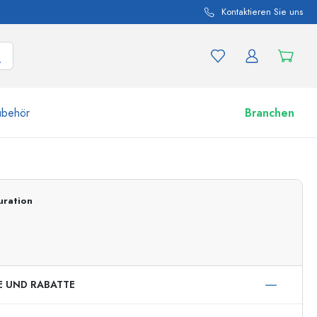
Kontaktieren Sie uns
ubehör
Branchen
nd Produktvariationen
Zu den Gläsern
uration
Jetzt einkaufen
E UND RABATTE