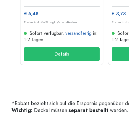
€ 5,48
€ 3,73
Preise inkl. MwSt. zzgl. Versandkosten
Preise inkl.
ig
in:
Sofort verfügbar,
versandfertig
in:
Sofor
1-2 Tagen
1-2 Tage
Details
*Rabatt bezieht sich auf die Ersparnis gegenüber d
Wichtig:
Deckel müssen
separat bestellt
werden. 