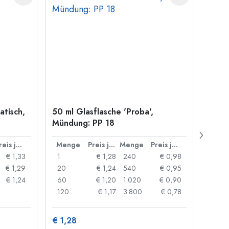
atisch,
50 ml Glasflasche 'Proba',
Kronk
Mündung: PP 18
29 m
Preis je Stück
Menge
Preis je Stück
Menge
Preis je Stück
Men
€ 1,33
1
€ 1,28
240
€ 0,98
1
€ 1,29
20
€ 1,24
540
€ 0,95
20
€ 1,24
60
€ 1,20
1.020
€ 0,90
50
120
€ 1,17
3.800
€ 0,78
100
€ 1,28
€ 10