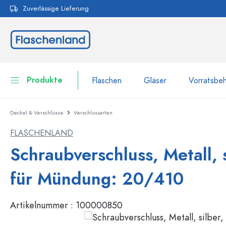
Zuverlässige Lieferung
pringen
Zur Hauptnavigation springen
Produkte
Flaschen
Gläser
Vorratsbeh
Deckel & Verschlüsse
Verschlussarten
Flaschen
Zur Kategorie Flaschen
FLASCHENLAND
Gläser
Flaschen nach Marke
Schraubverschluss, Metall, s
WECK-Flaschen
Vorratsbehälter
für Mündung: 20/410
Geschirr
Flaschen nach Volumen
Artikelnummer :
100000850
Miniaturflaschen
Kosmetikbehälter
100 ml Flaschen