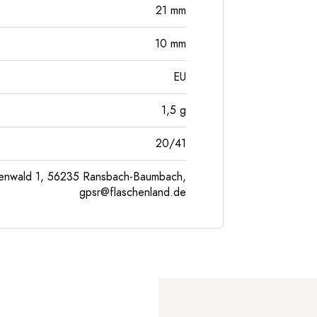
21
mm
10
mm
EU
1,5
g
20/41
enwald 1, 56235 Ransbach-Baumbach,
gpsr@flaschenland.de