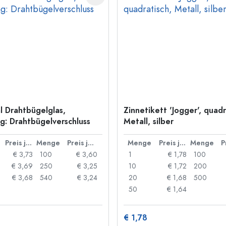
l Drahtbügelglas,
Zinnetikett 'Jogger', quadr
: Drahtbügelverschluss
Metall, silber
Preis je Stück
Menge
Preis je Stück
Menge
Preis je Stück
Menge
€ 3,73
100
€ 3,60
1
€ 1,78
100
€ 3,69
250
€ 3,25
10
€ 1,72
200
€ 3,68
540
€ 3,24
20
€ 1,68
500
50
€ 1,64
€ 1,78