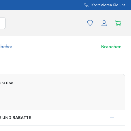
Kontaktieren Sie uns
ubehör
Branchen
nd Produktvariationen
Zu den Gläsern
uration
Jetzt einkaufen
E UND RABATTE