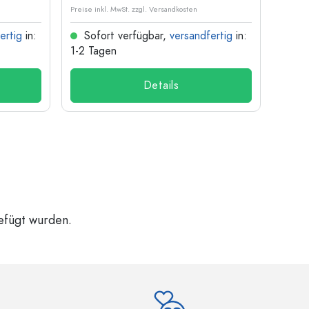
Preise inkl. MwSt. zzgl. Versandkosten
Preise i
ertig
in:
Sofort verfügbar,
versandfertig
in:
Sof
1-2 Tagen
1-2 T
Details
gefügt wurden.