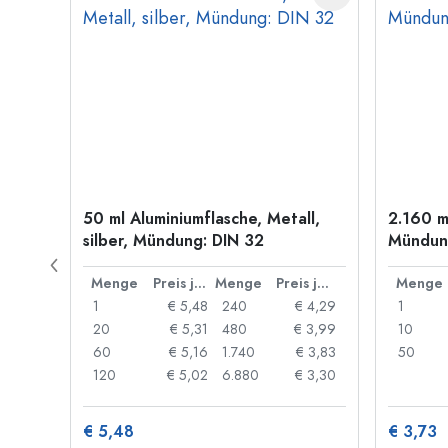
old
50 ml Aluminiumflasche, Metall,
2.160 m
silber, Mündung: DIN 32
Mündung
Preis je Stück
Menge
Preis je Stück
Menge
Preis je Stück
Menge
 0,06
1
€ 5,48
240
€ 4,29
1
 0,05
20
€ 5,31
480
€ 3,99
10
 0,04
60
€ 5,16
1.740
€ 3,83
50
 0,03
120
€ 5,02
6.880
€ 3,30
€ 5,48
€ 3,73