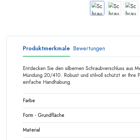
Langhalsflaschen
Mehrkantflaschen
Flaschen nach Material
Glasflaschen
Kunststoffflaschen
Produktmerkmale
Bewertungen
Entdecken Sie den silbernen Schraubverschluss aus Met
Mündung 20/410. Robust und stilvoll schützt er Ihre P
einfache Handhabung.
Farbe
Form - Grundfläche
Material