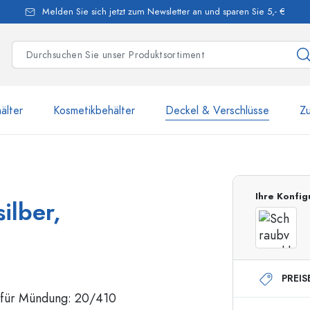
Melden Sie sich jetzt zum Newsletter an und sparen Sie 5,- €
älter
Kosmetikbehälter
Deckel & Verschlüsse
Z
mehr als 2 500 Produkte u
Ihre Konfig
ilber,
Estal-Flaschen
PREIS
250 ml Flaschen
750 ml Flaschen
500 ml Flaschen
1000 ml Flaschen