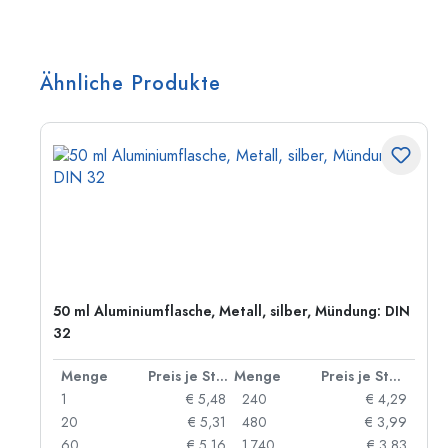
Ähnliche Produkte
50 ml Aluminiumflasche, Metall, silber, Mündung: DIN
32
 Stück
Menge
Preis je Stück
Menge
Preis je Stück
06
1
€ 5,48
240
€ 4,29
05
20
€ 5,31
480
€ 3,99
04
60
€ 5,16
1.740
€ 3,83