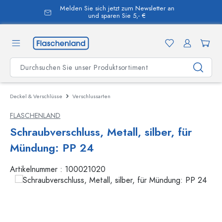
Melden Sie sich jetzt zum Newsletter an
alt springen
und sparen Sie 5,- €
Deckel & Verschlüsse
Verschlussarten
FLASCHENLAND
Schraubverschluss, Metall, silber, für
Mündung: PP 24
Artikelnummer :
100021020