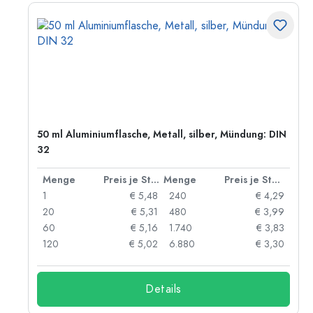
50 ml Aluminiumflasche, Metall, silber, Mündung: DIN
32
 Stück
Menge
Preis je Stück
Menge
Preis je Stück
91
1
€ 5,48
240
€ 4,29
87
20
€ 5,31
480
€ 3,99
84
60
€ 5,16
1.740
€ 3,83
73
120
€ 5,02
6.880
€ 3,30
Details