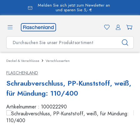
Melden Sie sich jetzt zum Newsletter an
alt springen
und sparen Sie 5,- €
Deckel & Verschlüsse
Verschlussarten
FLASCHENLAND
Schraubverschluss, PP-Kunststoff, weiß,
für Mündung: 110/400
Artikelnummer :
100022290