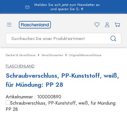
Melden Sie sich jetzt zum Newsletter an
alt springen
und sparen Sie 5,- €
Deckel & Verschlüsse
Verschlussarten
Originalitätsverschlüsse
FLASCHENLAND
Schraubverschluss, PP-Kunststoff, weiß,
für Mündung: PP 28
Artikelnummer :
100000890