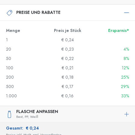
PREISE UND RABATTE
Menge
Preis je Stück
Ersparnis*
1
€ 0,24
20
€ 0,23
4%
50
€ 0,22
8%
100
€ 0,21
12%
200
€ 0,18
25%
500
€ 0,17
29%
1.000
€ 0,16
33%
FLASCHE ANPASSEN
Best,
PP,
Weiß
Gesamt:
€ 0,24
Preise inkl. MwSt. zzgl. Versandkosten