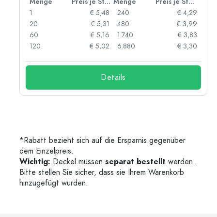
 Stück
Menge
Preis je Stück
Menge
Preis je Stück
91
1
€ 5,48
240
€ 4,29
87
20
€ 5,31
480
€ 3,99
84
60
€ 5,16
1.740
€ 3,83
73
120
€ 5,02
6.880
€ 3,30
Details
*Rabatt bezieht sich auf die Ersparnis gegenüber
dem Einzelpreis.
Wichtig:
Deckel müssen
separat bestellt
werden.
Bitte stellen Sie sicher, dass sie Ihrem Warenkorb
hinzugefügt wurden.