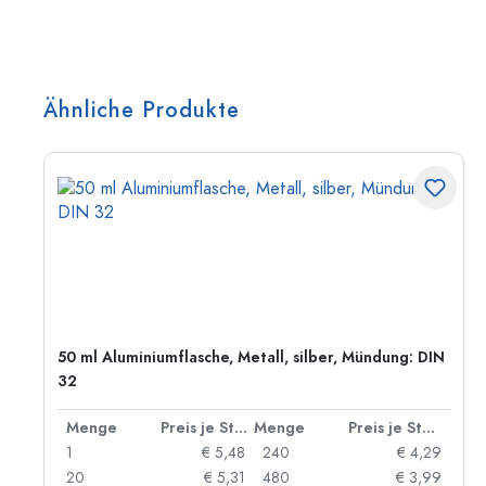
Ähnliche Produkte
50 ml Aluminiumflasche, Metall, silber, Mündung: DIN
32
 Stück
Menge
Preis je Stück
Menge
Preis je Stück
06
1
€ 5,48
240
€ 4,29
05
20
€ 5,31
480
€ 3,99