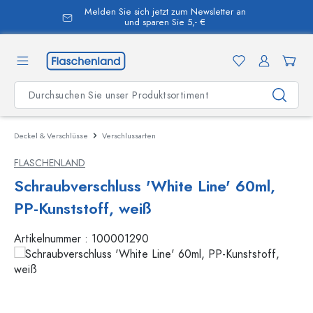
Melden Sie sich jetzt zum Newsletter an
alt springen
und sparen Sie 5,- €
Deckel & Verschlüsse
Verschlussarten
FLASCHENLAND
Schraubverschluss 'White Line' 60ml,
PP-Kunststoff, weiß
Artikelnummer :
100001290