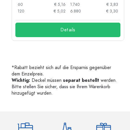
04
60
€ 5,16
1.740
€ 3,83
03
120
€ 5,02
6.880
€ 3,30
Details
*Rabatt bezieht sich auf die Ersparnis gegenüber
dem Einzelpreis.
Wichtig:
Deckel müssen
separat bestellt
werden.
Bitte stellen Sie sicher, dass sie Ihrem Warenkorb
hinzugefügt wurden.