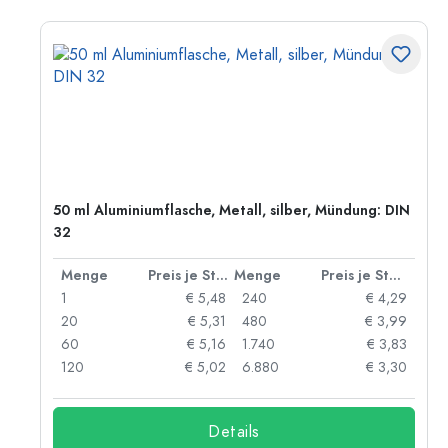
50 ml Aluminiumflasche, Metall, silber, Mündung: DIN
32
 Stück
Menge
Preis je Stück
Menge
Preis je Stück
91
1
€ 5,48
240
€ 4,29
87
20
€ 5,31
480
€ 3,99
84
60
€ 5,16
1.740
€ 3,83
73
120
€ 5,02
6.880
€ 3,30
Details