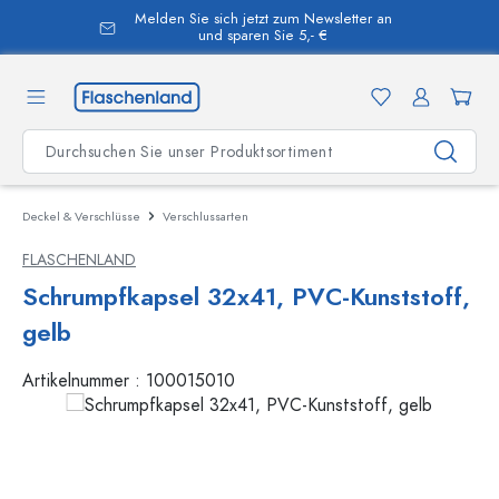
Melden Sie sich jetzt zum Newsletter an
alt springen
und sparen Sie 5,- €
Deckel & Verschlüsse
Verschlussarten
FLASCHENLAND
Schrumpfkapsel 32x41, PVC-Kunststoff,
gelb
Artikelnummer :
100015010