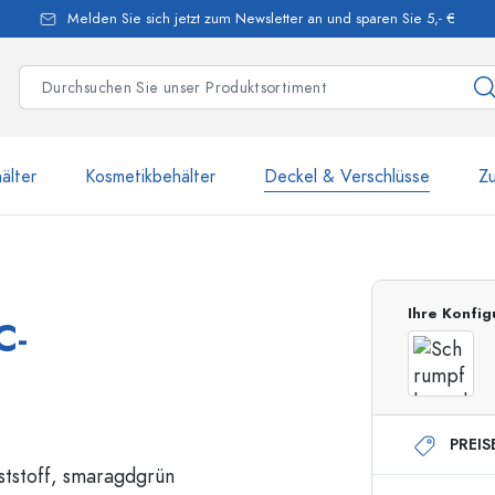
Melden Sie sich jetzt zum Newsletter an und sparen Sie 5,- €
älter
Kosmetikbehälter
Deckel & Verschlüsse
Z
mehr als 2 500 Produkte u
Ihre Konfig
C-
Estal-Flaschen
PREIS
250 ml Flaschen
750 ml Flaschen
500 ml Flaschen
1000 ml Flaschen