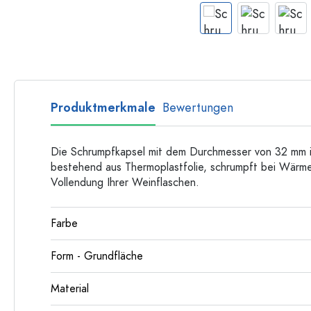
Langhalsflaschen
Mehrkantflaschen
Flaschen nach Material
Glasflaschen
Kunststoffflaschen
Produktmerkmale
Bewertungen
Die Schrumpfkapsel mit dem Durchmesser von 32 mm i
bestehend aus Thermoplastfolie, schrumpft bei Wärme
Vollendung Ihrer Weinflaschen.
Farbe
Form - Grundfläche
Material