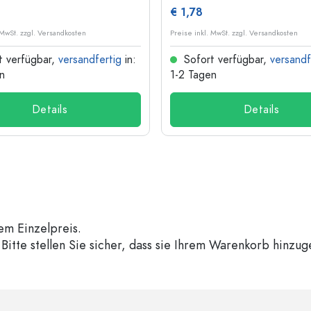
€ 1,78
 MwSt. zzgl. Versandkosten
Preise inkl. MwSt. zzgl. Versandkosten
t verfügbar,
versandfertig
in:
Sofort verfügbar,
versandf
n
1-2 Tagen
Details
Details
em Einzelpreis.
Bitte stellen Sie sicher, dass sie Ihrem Warenkorb hinzu