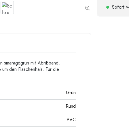
Taschenflaschen
Sofort v
Weithalsflaschen
Steinzeugflaschen
Aluminiumflaschen
n smaragdgrün mit Abrißband,
 um den Flaschenhals. Für die
Grün
Rund
PVC