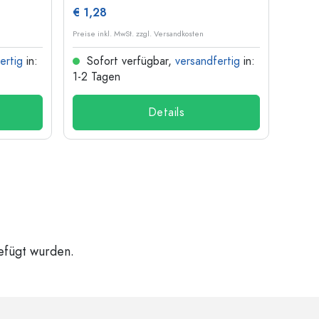
€ 1,28
€ 10
Preise inkl. MwSt. zzgl. Versandkosten
Preise i
ertig
in:
Sofort verfügbar,
versandfertig
in:
Sof
1-2 Tagen
1-2 T
Details
gefügt wurden.