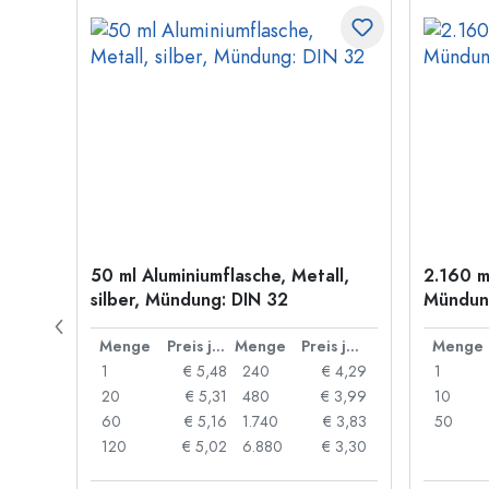
old
50 ml Aluminiumflasche, Metall,
2.160 m
silber, Mündung: DIN 32
Mündung
Preis je Stück
Menge
Preis je Stück
Menge
Preis je Stück
Menge
 0,06
1
€ 5,48
240
€ 4,29
1
 0,05
20
€ 5,31
480
€ 3,99
10
 0,04
60
€ 5,16
1.740
€ 3,83
50
 0,03
120
€ 5,02
6.880
€ 3,30