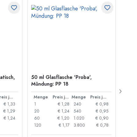
atisch,
50 ml Glasflasche 'Proba',
Kronk
Mündung: PP 18
29 m
Preis je Stück
Menge
Preis je Stück
Menge
Preis je Stück
Men
€ 1,33
1
€ 1,28
240
€ 0,98
1
€ 1,29
20
€ 1,24
540
€ 0,95
20
€ 1,24
60
€ 1,20
1.020
€ 0,90
50
120
€ 1,17
3.800
€ 0,78
100