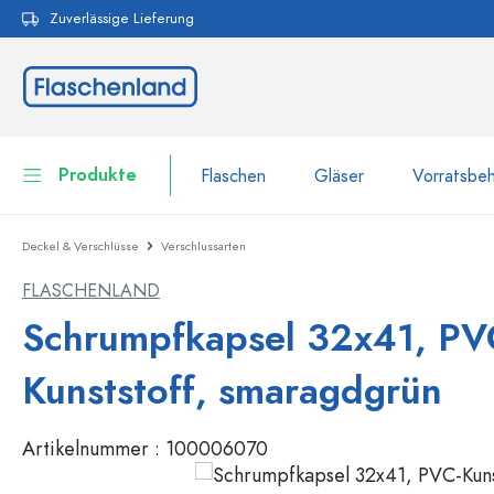
Zuverlässige Lieferung
pringen
Zur Hauptnavigation springen
Produkte
Flaschen
Gläser
Vorratsbeh
Deckel & Verschlüsse
Verschlussarten
Flaschen
Zur Kategorie Flaschen
FLASCHENLAND
Gläser
Flaschen nach Marke
Schrumpfkapsel 32x41, PV
WECK-Flaschen
Vorratsbehälter
Kunststoff, smaragdgrün
Geschirr
Flaschen nach Volumen
Artikelnummer :
100006070
Miniaturflaschen
Kosmetikbehälter
100 ml Flaschen