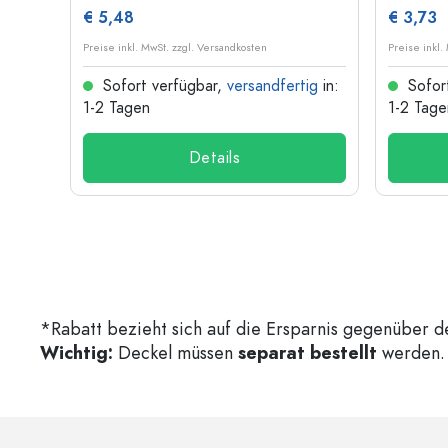
€ 5,48
€ 3,73
Preise inkl. MwSt. zzgl. Versandkosten
Preise inkl.
ig
in:
Sofort verfügbar,
versandfertig
in:
Sofor
1-2 Tagen
1-2 Tage
Details
*Rabatt bezieht sich auf die Ersparnis gegenüber d
Wichtig:
Deckel müssen
separat bestellt
werden. 