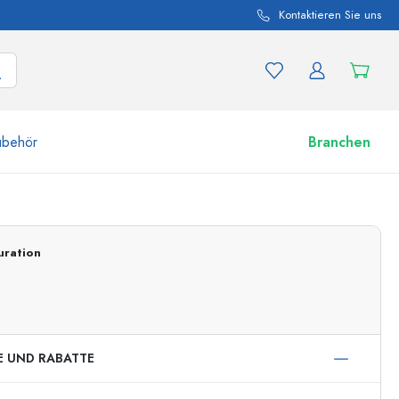
Kontaktieren Sie uns
ubehör
Branchen
nd Produktvariationen
Zu den Gläsern
uration
Jetzt einkaufen
E UND RABATTE