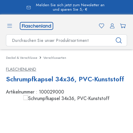
Melden Sie sich jetzt zum Newsletter an
alt springen
und sparen Sie 5,- €
Deckel & Verschlüsse
Verschlussarten
FLASCHENLAND
Schrumpfkapsel 34x36, PVC-Kunststoff
Artikelnummer :
100029000