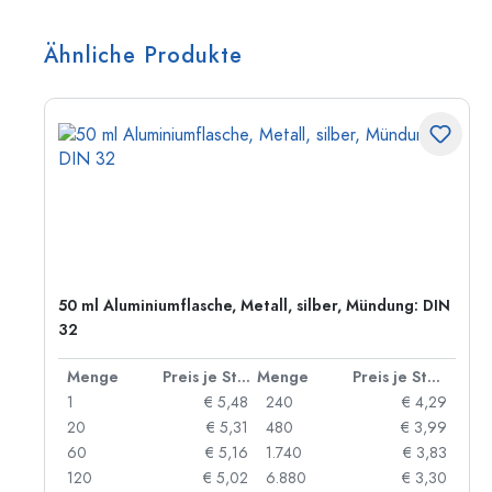
Ähnliche Produkte
50 ml Aluminiumflasche, Metall, silber, Mündung: DIN
32
 Stück
Menge
Preis je Stück
Menge
Preis je Stück
91
1
€ 5,48
240
€ 4,29
87
20
€ 5,31
480
€ 3,99
84
60
€ 5,16
1.740
€ 3,83
73
120
€ 5,02
6.880
€ 3,30