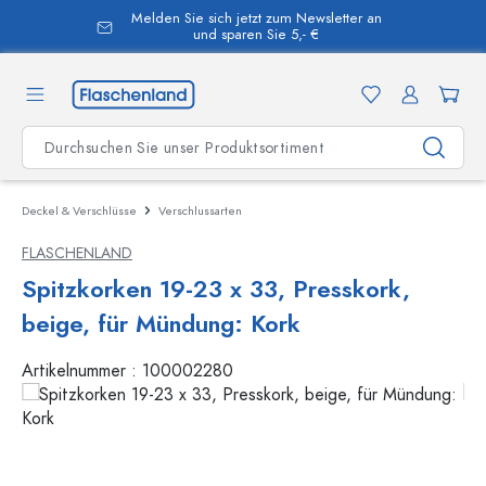
Melden Sie sich jetzt zum Newsletter an
alt springen
und sparen Sie 5,- €
Deckel & Verschlüsse
Verschlussarten
FLASCHENLAND
Spitzkorken 19-23 x 33, Presskork,
beige, für Mündung: Kork
Artikelnummer :
100002280