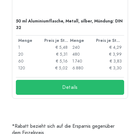
50 ml Aluminiumflasche, Metall, silber, Mündung: DIN
32
 Stück
Menge
Preis je Stück
Menge
Preis je Stück
06
1
€ 5,48
240
€ 4,29
05
20
€ 5,31
480
€ 3,99
04
60
€ 5,16
1.740
€ 3,83
03
120
€ 5,02
6.880
€ 3,30
Details
*Rabatt bezieht sich auf die Ersparnis gegenüber
dem Einzelpreis.