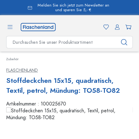
Melden Sie sich jetzt zum Newsletter an
alt springen
und sparen Sie 5,- €
Zubehör
FLASCHENLAND
Stoffdeckchen 15x15, quadratisch,
Textil, petrol, Mündung: TO58-TO82
Artikelnummer :
100025670