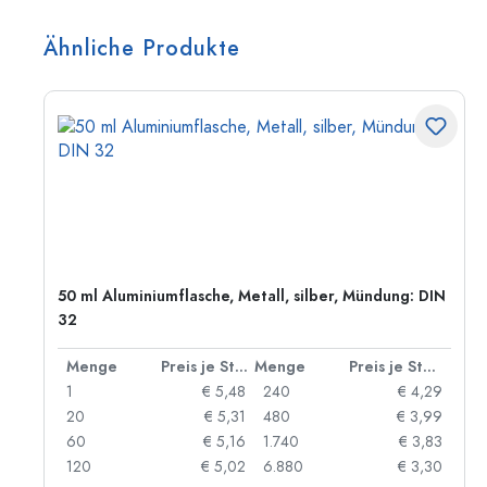
Ähnliche Produkte
50 ml Aluminiumflasche, Metall, silber, Mündung: DIN
32
 Stück
Menge
Preis je Stück
Menge
Preis je Stück
91
1
€ 5,48
240
€ 4,29
87
20
€ 5,31
480
€ 3,99
84
60
€ 5,16
1.740
€ 3,83
73
120
€ 5,02
6.880
€ 3,30