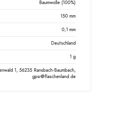
Baumwolle (100%)
150
mm
0,1
mm
Deutschland
1
g
enwald 1, 56235 Ransbach-Baumbach,
gpsr@flaschenland.de