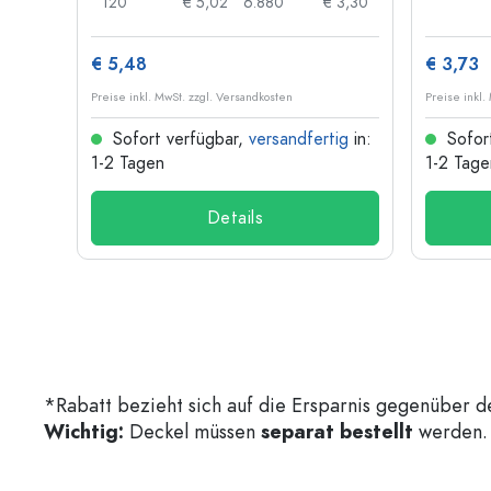
 0,03
120
€ 5,02
6.880
€ 3,30
€ 5,48
€ 3,73
Preise inkl. MwSt. zzgl. Versandkosten
Preise inkl.
ig
in:
Sofort verfügbar,
versandfertig
in:
Sofor
1-2 Tagen
1-2 Tage
Details
*Rabatt bezieht sich auf die Ersparnis gegenüber d
Wichtig:
Deckel müssen
separat bestellt
werden. 