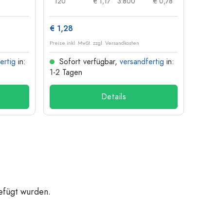
120
€ 1,17
3.800
€ 0,78
100
€ 1,28
€ 10
Preise inkl. MwSt. zzgl. Versandkosten
Preise i
ertig
in:
Sofort verfügbar,
versandfertig
in:
Sof
1-2 Tagen
1-2 T
Details
gefügt wurden.