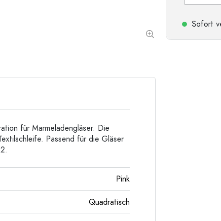
Taschenflaschen
Weithalsflaschen
Sofort v
Steinzeugflaschen
Aluminiumflaschen
ation für Marmeladengläser. Die
extilschleife. Passend für die Gläser
2.
Pink
Quadratisch