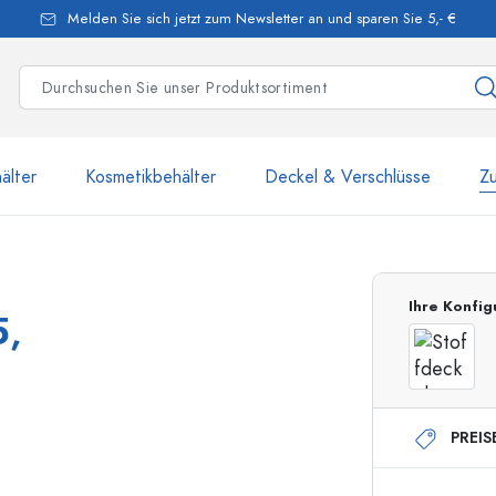
Melden Sie sich jetzt zum Newsletter an und sparen Sie 5,- €
älter
Kosmetikbehälter
Deckel & Verschlüsse
Z
mehr als 2 500 Produkte u
Ihre Konfig
5,
Estal-Flaschen
PREIS
250 ml Flaschen
750 ml Flaschen
500 ml Flaschen
1000 ml Flaschen