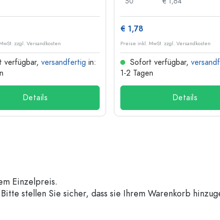
50
€ 1,64
€ 1,78
 MwSt. zzgl. Versandkosten
Preise inkl. MwSt. zzgl. Versandkosten
t verfügbar,
versandfertig
in:
Sofort verfügbar,
versandf
n
1-2 Tagen
Details
Details
em Einzelpreis.
Bitte stellen Sie sicher, dass sie Ihrem Warenkorb hinzu