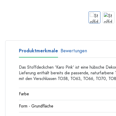
Langhalsflaschen
Mehrkantflaschen
Flaschen nach Material
Glasflaschen
Kunststoffflaschen
Produktmerkmale
Bewertungen
Das Stoffdeckchen 'Karo Pink' ist eine hübsche Dekor
Lieferung enthält bereits die passende, naturfarbene T
mit den Verschlüssen TO58, TO63, TO66, TO70, TO8
Farbe
Form - Grundfläche