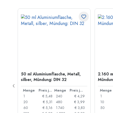
old
50 ml Aluminiumflasche, Metall,
2.160 m
silber, Mündung: DIN 32
Mündung
Preis je Stück
Menge
Preis je Stück
Menge
Preis je Stück
Menge
 0,06
1
€ 5,48
240
€ 4,29
1
 0,05
20
€ 5,31
480
€ 3,99
10
 0,04
60
€ 5,16
1.740
€ 3,83
50