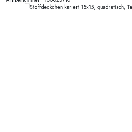
200 ml Flaschen
Kunststoffbehälter
Deckel & Verschlüsse
Flaschen nach Funktion
Pipettenflaschen
Zubehör
Bügelverschlussflaschen
Marken
Flaschen nach Anwendung
Branchen
Essig- und Ölflaschen
Weinflaschen
Neuheiten
Bierflaschen
Trinkflaschen
Medizinflaschen
Milchflaschen
Flaschen nach Form
Apothekerflaschen
Henkelflaschen