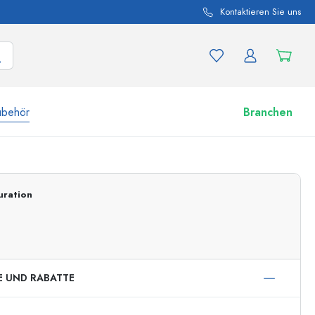
Kontaktieren Sie uns
ubehör
Branchen
nd Produktvariationen
Zu den Gläsern
uration
Jetzt einkaufen
E UND RABATTE