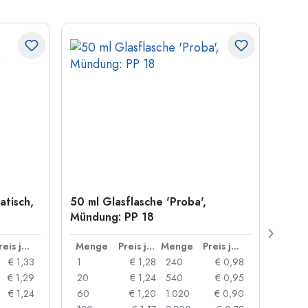
atisch,
50 ml Glasflasche 'Proba',
Kronk
Mündung: PP 18
29 m
Preis je Stück
Menge
Preis je Stück
Menge
Preis je Stück
Men
€ 1,33
1
€ 1,28
240
€ 0,98
1
€ 1,29
20
€ 1,24
540
€ 0,95
20
€ 1,24
60
€ 1,20
1.020
€ 0,90
50