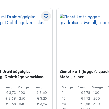
l Drahtbügelglas,
Zinnetikett 'Jogger', quadr
: Drahtbügelverschluss
Metall, silber
Preis je Stück
Menge
Preis je Stück
Menge
Preis je Stück
Menge
€ 3,73
100
€ 3,60
1
€ 1,78
100
€ 3,69
250
€ 3,25
10
€ 1,72
200
€ 3,68
540
€ 3,24
20
€ 1,68
500