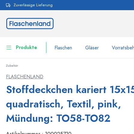
Zuverlässige Lieferung
pringen
Zur Hauptnavigation springen
Produkte
Flaschen
Gläser
Vorratsbeh
Zubehör
Flaschen
Zur Kategorie Flaschen
FLASCHENLAND
Gläser
Stoffdeckchen kariert 15x1
Flaschen nach Marke
WECK-Flaschen
Vorratsbehälter
quadratisch, Textil, pink,
Geschirr
Flaschen nach Volumen
Mündung: TO58-TO82
Miniaturflaschen
Kosmetikbehälter
100 ml Flaschen
Artikelnummer :
100025710