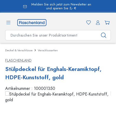
Melden Sie sich jetzt zum Newsletter an
alt springen
und sparen Sie 5,- €
Deckel & Verschlüsse
Verschlussarten
FLASCHENLAND
Stülpdeckel für Enghals-Keramiktopf,
HDPE-Kunststoff, gold
Artikelnummer :
100001350