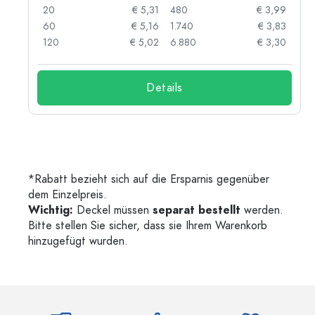
87
20
€ 5,31
480
€ 3,99
84
60
€ 5,16
1.740
€ 3,83
73
120
€ 5,02
6.880
€ 3,30
Details
*Rabatt bezieht sich auf die Ersparnis gegenüber
dem Einzelpreis.
Wichtig:
Deckel müssen
separat bestellt
werden.
Bitte stellen Sie sicher, dass sie Ihrem Warenkorb
hinzugefügt wurden.