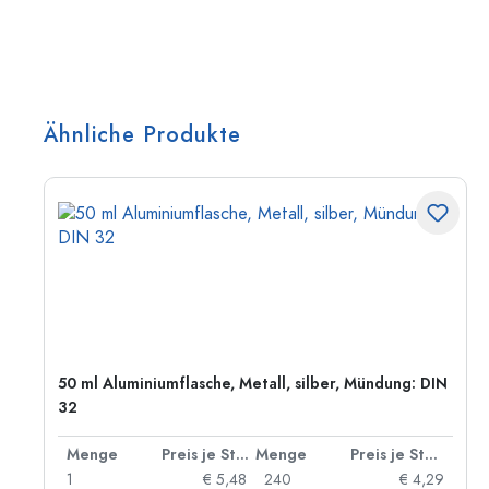
Ähnliche Produkte
50 ml Aluminiumflasche, Metall, silber, Mündung: DIN
32
 Stück
Menge
Preis je Stück
Menge
Preis je Stück
91
1
€ 5,48
240
€ 4,29