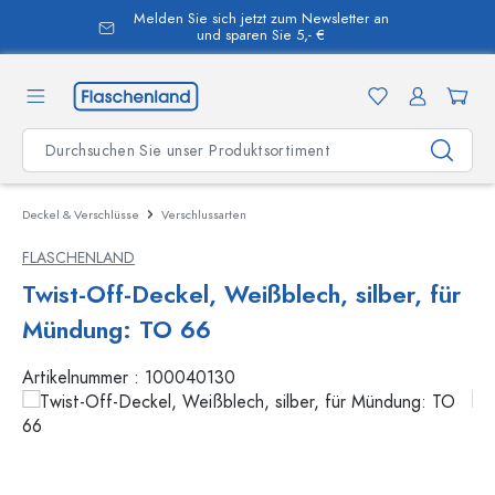
Melden Sie sich jetzt zum Newsletter an
alt springen
und sparen Sie 5,- €
Deckel & Verschlüsse
Verschlussarten
FLASCHENLAND
Twist-Off-Deckel, Weißblech, silber, für
Mündung: TO 66
Artikelnummer :
100040130