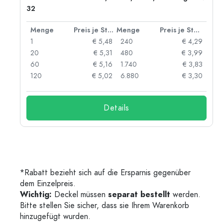
32
 Stück
Menge
Preis je Stück
Menge
Preis je Stück
06
1
€ 5,48
240
€ 4,29
05
20
€ 5,31
480
€ 3,99
04
60
€ 5,16
1.740
€ 3,83
03
120
€ 5,02
6.880
€ 3,30
Details
*Rabatt bezieht sich auf die Ersparnis gegenüber
dem Einzelpreis.
Wichtig:
Deckel müssen
separat bestellt
werden.
Bitte stellen Sie sicher, dass sie Ihrem Warenkorb
hinzugefügt wurden.