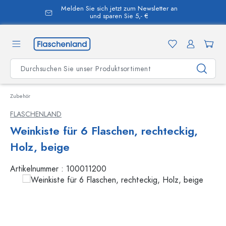
Melden Sie sich jetzt zum Newsletter an
alt springen
und sparen Sie 5,- €
Zubehör
FLASCHENLAND
Weinkiste für 6 Flaschen, rechteckig,
Holz, beige
Artikelnummer :
100011200