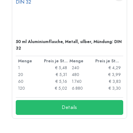
50 ml Aluminiumflasche, Metall, silber, Mündung: DIN
32
 Stück
Menge
Preis je Stück
Menge
Preis je Stück
91
1
€ 5,48
240
€ 4,29
87
20
€ 5,31
480
€ 3,99
84
60
€ 5,16
1.740
€ 3,83
73
120
€ 5,02
6.880
€ 3,30
Details