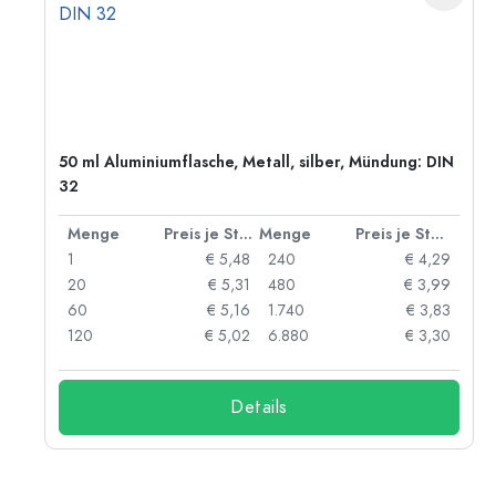
50 ml Aluminiumflasche, Metall, silber, Mündung: DIN
32
 Stück
Menge
Preis je Stück
Menge
Preis je Stück
91
1
€ 5,48
240
€ 4,29
87
20
€ 5,31
480
€ 3,99
84
60
€ 5,16
1.740
€ 3,83
73
120
€ 5,02
6.880
€ 3,30
Details