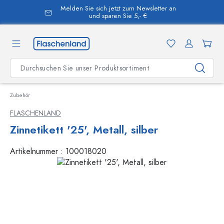
Melden Sie sich jetzt zum Newsletter an
alt springen
und sparen Sie 5,- €
Zubehör
FLASCHENLAND
Zinnetikett '25', Metall, silber
Artikelnummer :
100018020