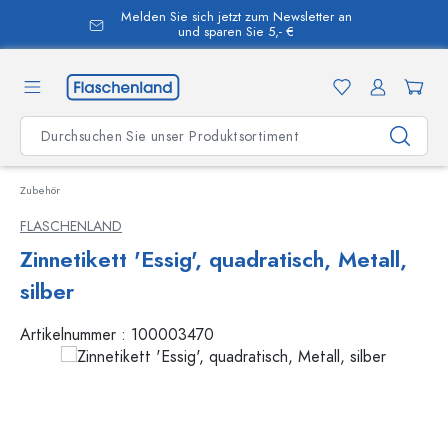
Melden Sie sich jetzt zum Newsletter an
alt springen
und sparen Sie 5,- €
Zubehör
FLASCHENLAND
Zinnetikett 'Essig', quadratisch, Metall,
silber
Artikelnummer :
100003470