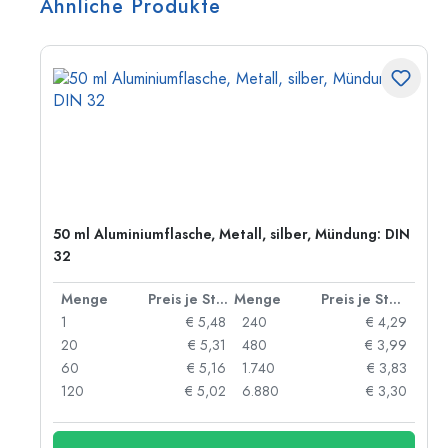
Ähnliche Produkte
50 ml Aluminiumflasche, Metall, silber, Mündung: DIN
32
 Stück
Menge
Preis je Stück
Menge
Preis je Stück
91
1
€ 5,48
240
€ 4,29
87
20
€ 5,31
480
€ 3,99
84
60
€ 5,16
1.740
€ 3,83
73
120
€ 5,02
6.880
€ 3,30