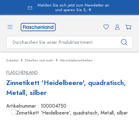
Melden Sie sich jetzt zum Newsletter an
alt springen
und sparen Sie 5,- €
Zubehör
Etiketten und mehr
Marmeladenetiketten
FLASCHENLAND
Zinnetikett 'Heidelbeere', quadratisch,
Metall, silber
Artikelnummer :
100004750