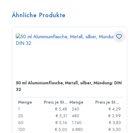
Ähnliche Produkte
50 ml Aluminiumflasche, Metall, silber, Mündung: DIN
32
 Stück
Menge
Preis je Stück
Menge
Preis je Stück
91
1
€ 5,48
240
€ 4,29
87
20
€ 5,31
480
€ 3,99
84
60
€ 5,16
1.740
€ 3,83
73
120
€ 5,02
6.880
€ 3,30