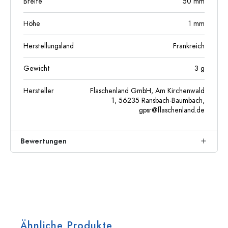
Breite
50
mm
Höhe
1
mm
Herstellungsland
Frankreich
Gewicht
3
g
Hersteller
Flaschenland GmbH, Am Kirchenwald
1, 56235 Ransbach-Baumbach,
gpsr@flaschenland.de
Bewertungen
Ähnliche Produkte