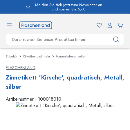
Melden Sie sich jetzt zum Newsletter an
alt springen
und sparen Sie 5,- €
Zubehör
Etiketten und mehr
Marmeladenetiketten
FLASCHENLAND
Zinnetikett 'Kirsche', quadratisch, Metall,
silber
Artikelnummer :
100018010