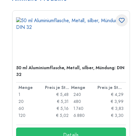
50 ml Aluminiumflasche, Metall, silber, Mündung: DIN
32
 Stück
Menge
Preis je Stück
Menge
Preis je Stück
06
1
€ 5,48
240
€ 4,29
05
20
€ 5,31
480
€ 3,99
04
60
€ 5,16
1.740
€ 3,83
03
120
€ 5,02
6.880
€ 3,30
Details